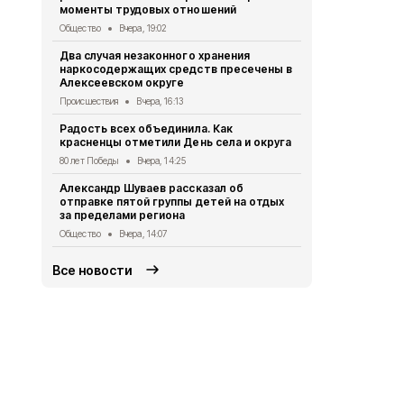
моменты трудовых отношений
Алексеевск
года №2....13
Общество
Вчера, 19:02
Официально
Два случая незаконного хранения
наркосодержащих средств пресечены в
Алексеевцы
Алексеевском округе
Новоосколь
Происшествия
Вчера, 16:13
Общество
Вч
Радость всех объединила. Как
Шестая сме
красненцы отметили День села и округа
Алексеевк
80 лет Победы
Вчера, 14:25
Общество
Вч
Александр Шуваев рассказал об
Алексеевск
отправке пятой группы детей на отдых
мнение нас
за пределами региона
полиции
Общество
Вчера, 14:07
Общество
4 
Все новости