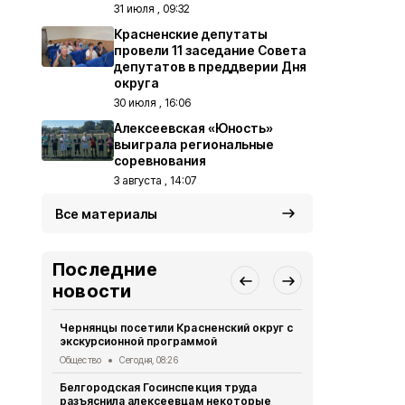
31 июля , 09:32
Красненские депутаты
провели 11 заседание Совета
депутатов в преддверии Дня
округа
30 июля , 16:06
Алексеевская «Юность»
выиграла региональные
соревнования
3 августа , 14:07
Все материалы
Последние
новости
Чернянцы посетили Красненский округ с
Почти полм
экскурсионной программой
Белгородск
полугодии 
Общество
Сегодня, 08:26
Общество
Вч
Белгородская Госинспекция труда
разъяснила алексеевцам некоторые
Решения Со