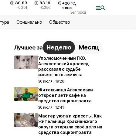
80.93
93.19
+
26
°С,
-0.20
$
-0.39
€
ясно
Белгород
ьтура
Официально
Общество
Неделю
Месяц
Лучшее за
Уполномоченный ГКО.
Алексеевский краевед
рассказал о судьбе
известного земляка
30 июля , 19:26
Жительница Алексеевки
откроет антикафе на
средства соцконтракта
30 июля , 12:41
Мастер уюта и красоты. Как
жительница Красненского
округа открыла своё дело на
средства соцконтракта