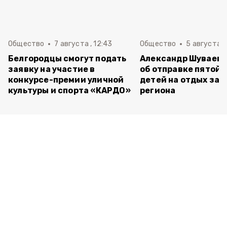
Общество
7 августа , 12:43
Общество
5 августа , 
Белгородцы смогут подать
Александр Шуваев 
заявку на участие в
об отправке пятой 
конкурсе-премии уличной
детей на отдых за 
культуры и спорта «КАРДО»
региона