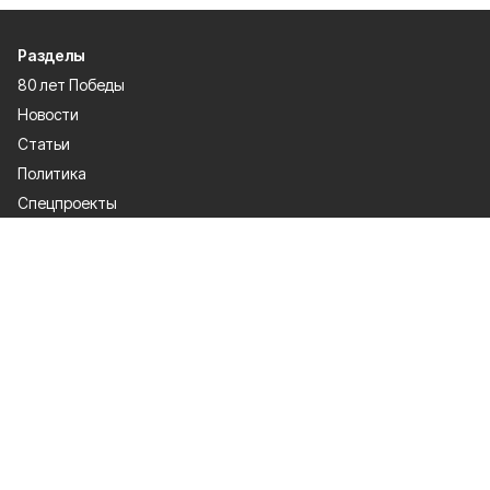
Разделы
80 лет Победы
Новости
Статьи
Политика
Спецпроекты
Происшествия
Газета
Культура
Официально
Общество
Спорт
Экономика
О проекте