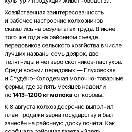
культур и продукции животноводства.
Хозяйственная заинтересованность
и рабочее настроение колхозников
сказались на результатах труда. В июне
того же года на районном съезде
передовиков сельского хозяйства в числе
лучших названы семь доярок, две
телятницы и четверо скотников-пастухов.
Среди восьми передовых — Глуховская
и Студёно-Колодезная молочно-товарные
фермы, где за пять месяцев надоили
по
1413–1200 кг молока
от коровы.
К 8 августа колхоз досрочно выполнил
план продажи зерна государству и был
занесён на районную доску почёта. Как
сообщала районная газета «Заря»,