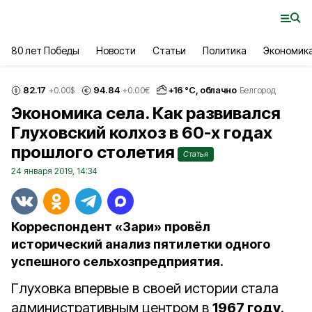
80 лет Победы
Новости
Статьи
Политика
Экономик
82.17
94.84
+
16
°С,
облачно
+0.00
$
+0.00
€
Белгород
Экономика села. Как развивался
Глуховский колхоз в 60-х годах
прошлого столетия
Статья
24 января 2019, 14:34
Корреспондент «Зари» провёл
исторический анализ пятилетки одного
успешного сельхозпредприятия.
Глуховка впервые в своей истории стала
административным центром в
1967 году
.