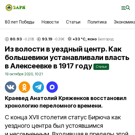
80 лет Победы
Новости
Статьи
Политика
Экономик
80.93
93.19
+
33
°С,
ясно
-0.20
$
-0.39
€
Белгород
Из волости в уездный центр. Как
большевики устанавливали власть
в Алексеевке в 1917 году
Статья
19 октября 2020, 10:21
Краевед Анатолий Кряженков восстановил
хронологию переломного времени.
С конца XVII столетия статус Бирюча как
уездного центра был устоявшимся
и несомненным. Входившая в пределы этой