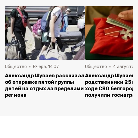
Общество
Вчера, 14:07
Общество
4 августа ,
Александр Шуваев рассказал
Александр Шуваев:
об отправке пятой группы
родственники 25 п
детей на отдых за пределами
ходе СВО белгород
региона
получили госнагра