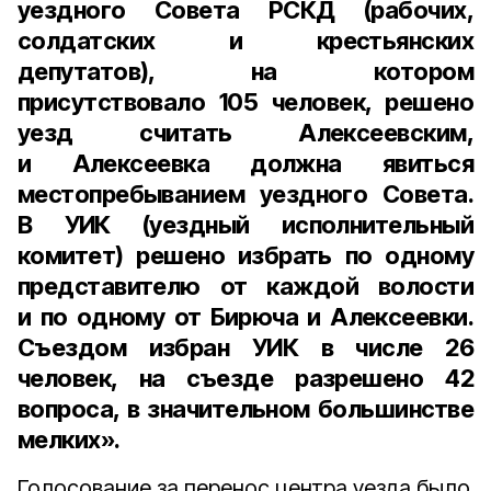
уездного Совета РСКД (рабочих,
солдатских и крестьянских
депутатов), на котором
присутствовало
105 человек
, решено
уезд считать Алексеевским,
и Алексеевка должна явиться
местопребыванием уездного Совета.
В УИК (уездный исполнительный
комитет) решено избрать по одному
представителю от каждой волости
и по одному от Бирюча и Алексеевки.
Съездом избран УИК в числе
26
человек
, на съезде разрешено
42
вопроса
, в значительном большинстве
мелких».
Голосование за перенос центра уезда было