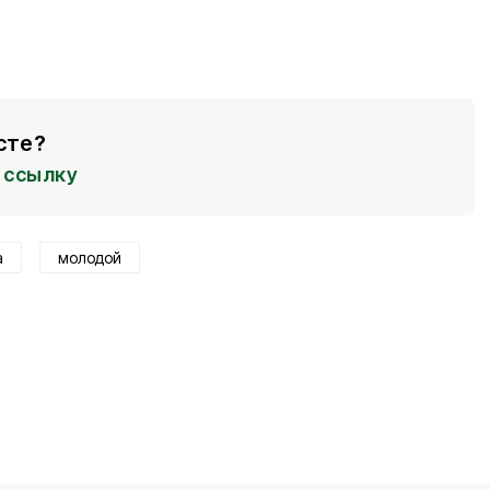
сте?
ссылку
а
молодой