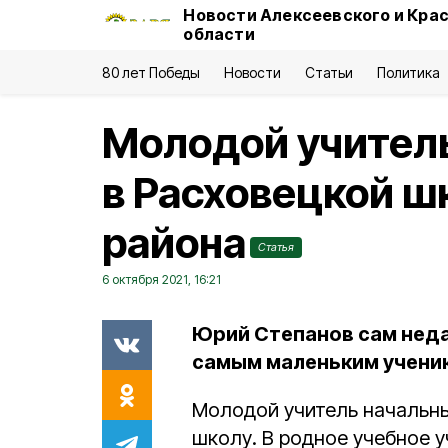
Новости Алексеевского и Кра
области
80 лет Победы
Новости
Статьи
Политика
Молодой учитель
в Расховецкой ш
района
Статья
6 октября 2021, 16:21
Юрий Степанов сам недав
самым маленьким учени
Молодой учитель начальны
школу. В родное учебное 