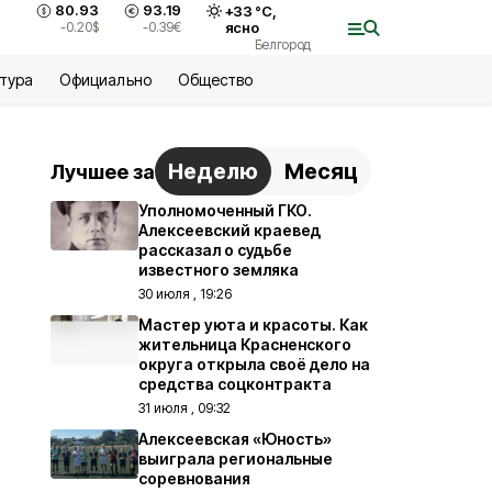
80.93
93.19
+
33
°С,
-0.20
$
-0.39
€
ясно
Белгород
ьтура
Официально
Общество
Неделю
Месяц
Лучшее за
Уполномоченный ГКО.
Алексеевский краевед
рассказал о судьбе
известного земляка
30 июля , 19:26
Мастер уюта и красоты. Как
жительница Красненского
округа открыла своё дело на
средства соцконтракта
31 июля , 09:32
Алексеевская «Юность»
выиграла региональные
соревнования