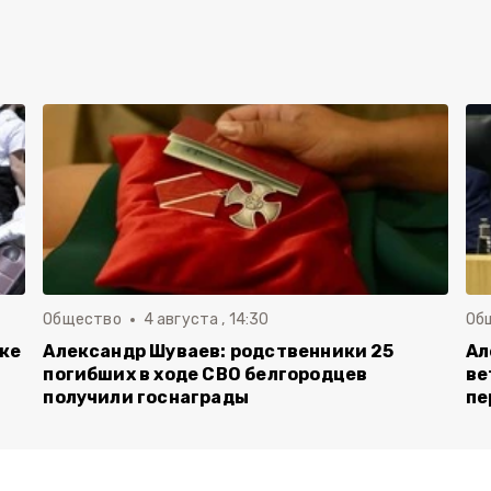
Общество
4 августа , 14:30
Об
вке
Александр Шуваев: родственники 25
Ал
погибших в ходе СВО белгородцев
ве
получили госнаграды
пе