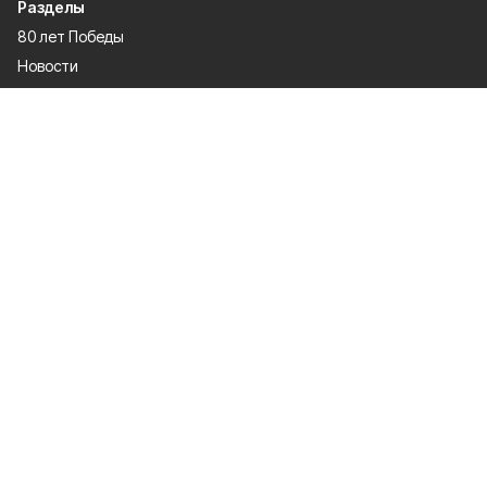
Разделы
80 лет Победы
Новости
Статьи
Политика
Спецпроекты
Происшествия
Газета
Культура
Официально
Общество
Спорт
Экономика
О проекте
Об издании
Правила использования