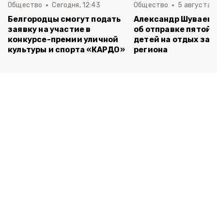
Общество
Сегодня, 12:43
Общество
5 августа , 
Белгородцы смогут подать
Александр Шуваев 
заявку на участие в
об отправке пятой 
конкурсе-премии уличной
детей на отдых за 
культуры и спорта «КАРДО»
региона