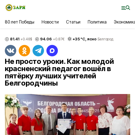
80 лет Победы
Новости
Статьи
Политика
Экономик
81.41
94.06
+
35
°С,
ясно
+0.48
$
+0.87
€
Белгород
Не просто уроки. Как молодой
красненский педагог вошёл в
пятёрку лучших учителей
Белгородчины