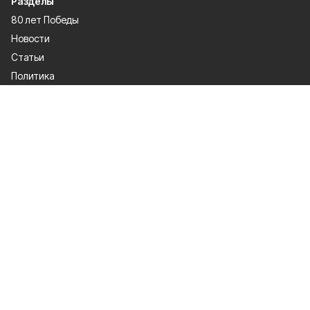
Разделы
80 лет Победы
Новости
Статьи
Политика
Спецпроекты
Происшествия
Газета
Культура
Официально
Общество
Спорт
Экономика
О проекте
Об издании
Правила использования