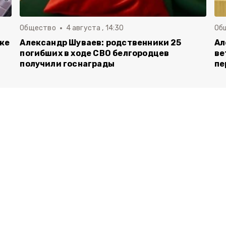
Общество
4 августа , 14:30
Об
вке
Александр Шуваев: родственники 25
Ал
погибших в ходе СВО белгородцев
ве
получили госнаграды
пе