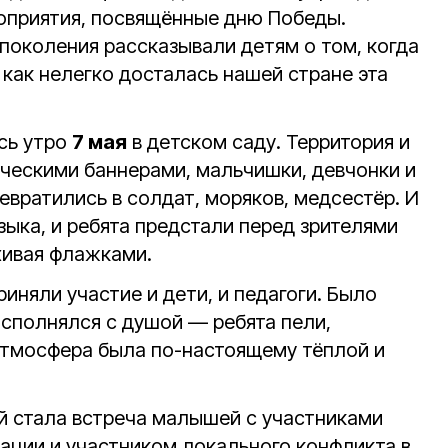
оприятия, посвящённые дню Победы.
поколения рассказывали детям о том, когда
 как нелегко досталась нашей стране эта
сь утро
7 мая
в детском саду. Территория и
ческими баннерами, мальчишки, девчонки и
ревратились в солдат, моряков, медсестёр. И
узыка, и ребята предстали перед зрителями
хивая флажками.
иняли участие и дети, и педагоги. Было
исполнялся с душой — ребята пели,
 Атмосфера была по-настоящему тёплой и
й стала встреча малышей с участниками
ации и участником локального конфликта в