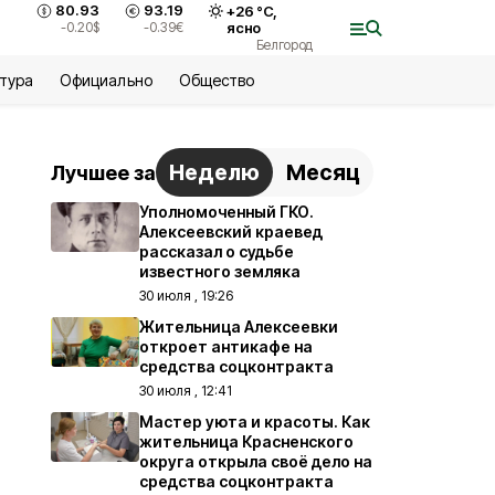
80.93
93.19
+
26
°С,
-0.20
$
-0.39
€
ясно
Белгород
ьтура
Официально
Общество
Неделю
Месяц
Лучшее за
Уполномоченный ГКО.
Алексеевский краевед
рассказал о судьбе
известного земляка
30 июля , 19:26
Жительница Алексеевки
откроет антикафе на
средства соцконтракта
30 июля , 12:41
Мастер уюта и красоты. Как
жительница Красненского
округа открыла своё дело на
средства соцконтракта