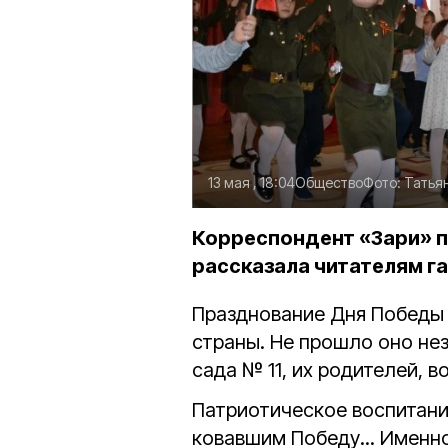
13 мая , 18:04
Общество
Фото:
Татья
Корреспондент «Зари» п
рассказала читателям га
Празднование Дня Победы
страны. Не прошло оно не
сада № 11, их родителей, 
Патриотическое воспитани
ковавшим Победу... Именн