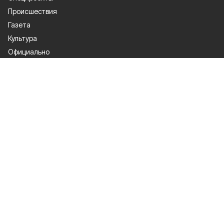
Происшествия
Газета
Культура
Официально
Общество
Спорт
Экономика
О проекте
Об издании
Правила использования
Политика конфиденциальности
Мы в соцсетях
Сетевое издание «Газета-Заря 31» зарегистрировано Федеральной
службой по надзору в сфере связи, информационных технологий и