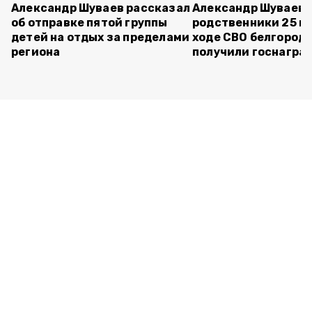
Александр Шуваев рассказал
Александр Шуваев:
об отправке пятой группы
родственники 25 п
детей на отдых за пределами
ходе СВО белгород
региона
получили госнагра