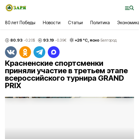
80 лет Победы
Новости
Статьи
Политика
Экономик
80.93
93.19
+
26
°С,
ясно
-0.20
$
-0.39
€
Белгород
Красненские спортсменки
приняли участие в третьем этапе
всероссийского турнира GRAND
PRIX