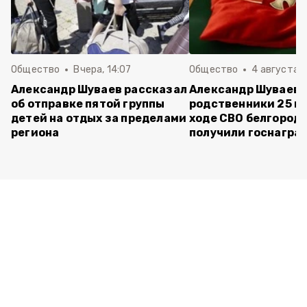
Общество
Вчера, 14:07
Общество
4 августа ,
Александр Шуваев рассказал
Александр Шуваев:
об отправке пятой группы
родственники 25 п
детей на отдых за пределами
ходе СВО белгород
региона
получили госнагра