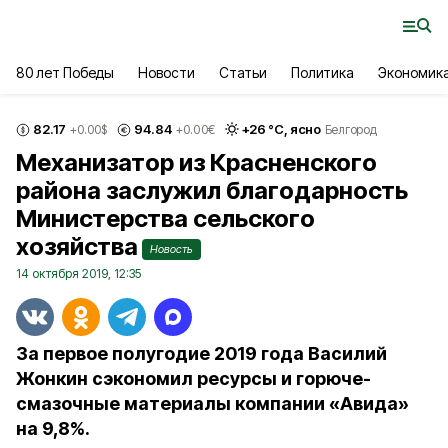
80 лет Победы
Новости
Статьи
Политика
Экономик
82.17
94.84
+
26
°С,
ясно
+0.00
$
+0.00
€
Белгород
Механизатор из Красненского
района заслужил благодарность
Министерства сельского
хозяйства
Новость
14 октября 2019, 12:35
За первое полугодие 2019 года Василий
Жонкин сэкономил ресурсы и горюче-
смазочные материалы компании «Авида»
на 9,8%.