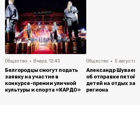
Общество
Вчера, 12:43
Общество
5 августа , 
Белгородцы смогут подать
Александр Шуваев 
заявку на участие в
об отправке пятой 
конкурсе-премии уличной
детей на отдых за 
культуры и спорта «КАРДО»
региона