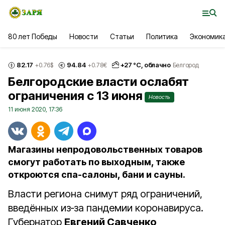
80 лет Победы
Новости
Статьи
Политика
Экономик
82.17
94.84
+
27
°С,
облачно
+0.76
$
+0.78
€
Белгород
Белгородские власти ослабят
ограничения с 13 июня
Новость
11 июня 2020, 17:36
Магазины непродовольственных товаров
смогут работать по выходным, также
откроются спа-салоны, бани и сауны.
Власти региона снимут ряд ограничений,
введённых из‑за пандемии коронавируса.
Губернатор
Евгений Савченко