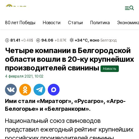
80 лет Победы
Новости
Статьи
Политика
Экономик
81.41
94.06
+
34
°С,
ясно
+0.48
$
+0.87
€
Белгород
Четыре компании в Белгородской
области вошли в 20-ку крупнейших
производителей свинины
Новость
4 февраля 2021, 10:02
Ими стали «Мираторг», «Русагро», «Агро-
Белогорье» и «Белгранкорм».
Национальный союз свиноводов
представил ежегодный рейтинг крупнейших
российских производителей свинины.