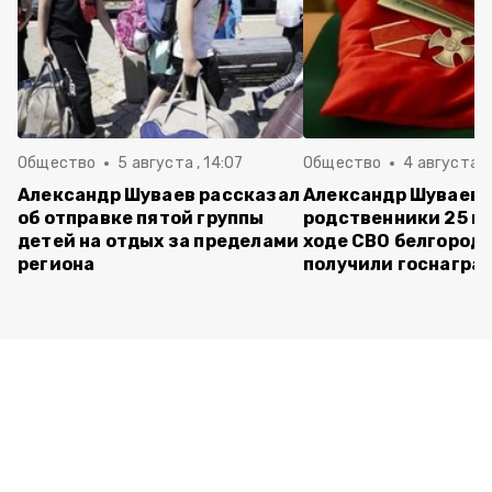
Общество
5 августа , 14:07
Общество
4 августа ,
Александр Шуваев рассказал
Александр Шуваев:
об отправке пятой группы
родственники 25 п
детей на отдых за пределами
ходе СВО белгород
региона
получили госнагра