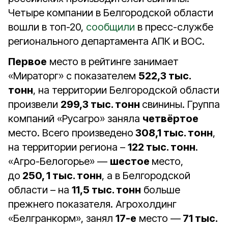
Четыре компании в Белгородской области
вошли в топ-20,
сообщили
в пресс-службе
регионального департамента АПК и ВОС.
Первое
место в рейтинге занимает
«Мираторг» с показателем
522,3 тыс.
тонн
, на территории Белгородской области
произвели
299,3 тыс. тонн
свинины. Группа
компаний «Русагро» заняла
четвёртое
место. Всего произведено
308,1 тыс. тонн
,
на территории региона –
122 тыс. тонн
.
«Агро-Белогорье» —
шестое
место,
до
250, 1 тыс. тонн
, а в Белгородской
области – на
11,5 тыс. тонн
больше
прежнего показателя. Агрохолдинг
«Белгранкорм», занял
17-е
место —
71 тыс.