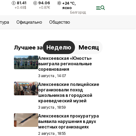
81.41
94.06
+
24
°С,
+0.48
$
+0.87
€
ясно
Белгород
ьтура
Официально
Общество
Неделю
Месяц
Лучшее за
Алексеевская «Юность»
выиграла региональные
соревнования
3 августа , 14:07
Алексеевские полицейские
организовали поход
школьников в городской
краеведческий музей
3 августа , 18:59
Алексеевская прокуратура
выявила нарушения в двух
местных организациях
2 августа , 18:55