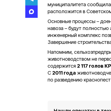
муниципалитета сообщила,
расположится в Советско
Основные процессы – доени
навоза – будут полностью
инженерный комплекс позв
Завершение строительства
Напомним, сельхозпредпр
животноводством не перво
содержится
2 117 голов К
С
2011 года
животноводче
по разведению краснопест
Нашли опечатку в тек