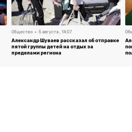
Общество
5 августа , 14:07
Об
Александр Шуваев рассказал об отправке
Ал
пятой группы детей на отдых за
по
пределами региона
по