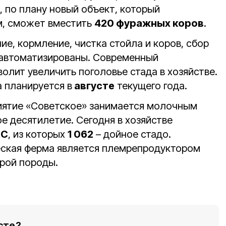
 по плану новый объект, который
м, сможет вместить
420 фуражных коров
.
е, кормление, чистка стойла и коров, сбор
 автоматизированы. Современный
олит увеличить поголовье стада в хозяйстве.
 планируется в
августе
текущего года.
иятие «Советское» занимается молочным
е десятилетие. Сегодня в хозяйстве
РС
, из которых
1 062
– дойное стадо.
ская ферма является племрепродуктором
рой породы.
сте?