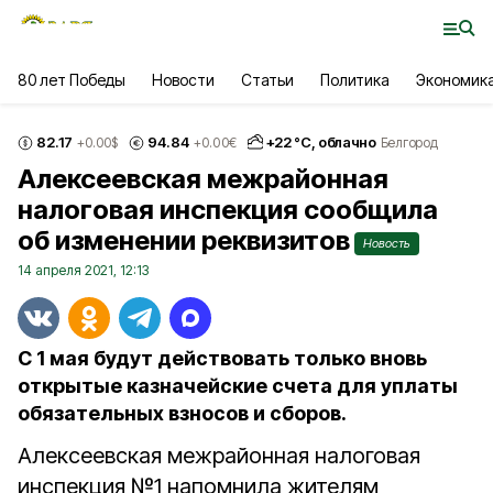
80 лет Победы
Новости
Статьи
Политика
Экономик
82.17
94.84
+
22
°С,
облачно
+0.00
$
+0.00
€
Белгород
Алексеевская межрайонная
налоговая инспекция сообщила
об изменении реквизитов
Новость
14 апреля 2021, 12:13
С 1 мая будут действовать только вновь
открытые казначейские счета для уплаты
обязательных взносов и сборов.
Алексеевская межрайонная налоговая
инспекция №1 напомнила жителям