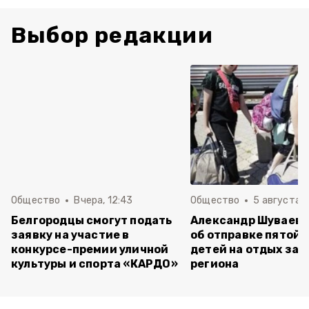
Выбор редакции
Общество
Вчера, 12:43
Общество
5 августа , 
Белгородцы смогут подать
Александр Шуваев 
заявку на участие в
об отправке пятой 
конкурсе-премии уличной
детей на отдых за 
культуры и спорта «КАРДО»
региона