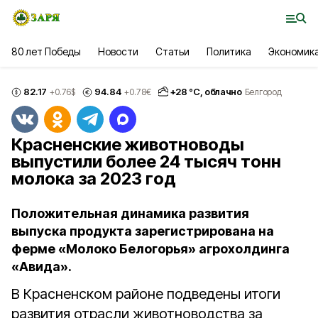
80 лет Победы
Новости
Статьи
Политика
Экономик
82.17
94.84
+
28
°С,
облачно
+0.76
$
+0.78
€
Белгород
Красненские животноводы
выпустили более 24 тысяч тонн
молока за 2023 год
Положительная динамика развития
выпуска продукта зарегистрирована на
ферме «Молоко Белогорья» агрохолдинга
«Авида».
В Красненском районе подведены итоги
развития отрасли животноводства за