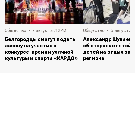
Общество
7 августа , 12:43
Общество
5 августа , 
Белгородцы смогут подать
Александр Шуваев 
заявку на участие в
об отправке пятой 
конкурсе-премии уличной
детей на отдых за 
культуры и спорта «КАРДО»
региона