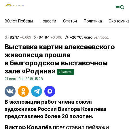
80 лет Победы
Новости
Статьи
Политика
Экономик
82.17
94.84
+
26
°С,
ясно
+0.00
$
+0.00
€
Белгород
Выставка картин алексеевского
живописца прошла
в белгородском выставочном
зале «Родина»
Новость
21 сентября 2018, 15:28
В экспозиции работ члена союза
художников России Виктора Ковалёва
представлено более 20 полотен.
Виктор Ковалёв
представил пейзажи