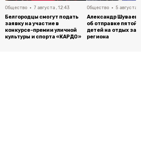
Общество
7 августа , 12:43
Общество
5 августа , 
Белгородцы смогут подать
Александр Шуваев 
заявку на участие в
об отправке пятой 
конкурсе-премии уличной
детей на отдых за 
культуры и спорта «КАРДО»
региона