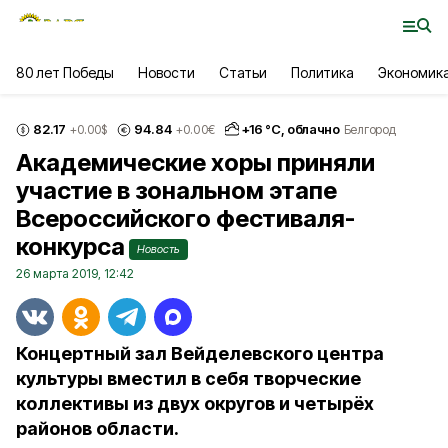
80 лет Победы
Новости
Статьи
Политика
Экономик
82.17
94.84
+
16
°С,
облачно
+0.00
$
+0.00
€
Белгород
Академические хоры приняли
участие в зональном этапе
Всероссийского фестиваля-
конкурса
Новость
26 марта 2019, 12:42
Концертный зал Вейделевского центра
культуры вместил в себя творческие
коллективы из двух округов и четырёх
районов области.