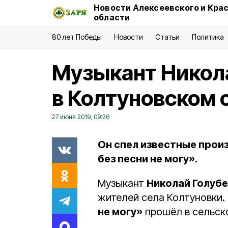
Новости Алексеевского и Кра
области
80 лет Победы
Новости
Статьи
Политика
Музыкант Никол
в Колтуновском 
27 июня 2019, 09:26
Он спел известные прои
без песни не могу».
Музыкант
Николай Голуб
жителей села Колтуновки.
не могу»
прошёл в сельск