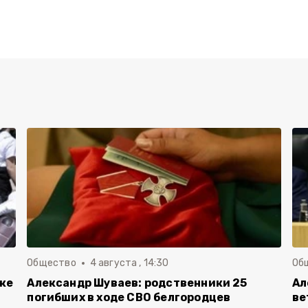
Общество
4 августа , 14:30
Об
вке
Александр Шуваев: родственники 25
Ал
погибших в ходе СВО белгородцев
ве