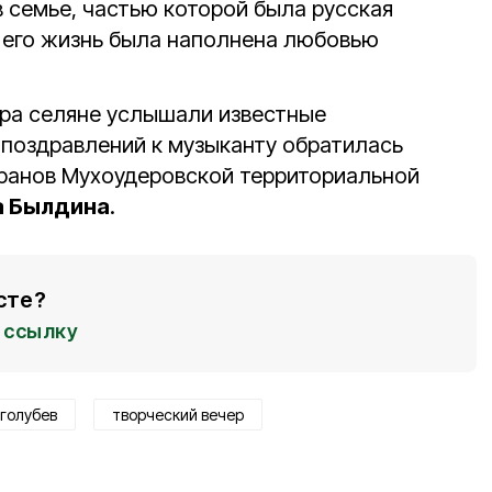
 семье, частью которой была русская
я его жизнь была наполнена любовью
ера селяне услышали известные
 поздравлений к музыканту обратилась
ранов Мухоудеровской территориальной
а Былдина
.
сте?
ссылку
голубев
творческий вечер