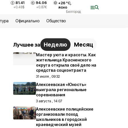
81.41
94.06
+
26
°С,
+0.48
$
+0.87
€
ясно
Белгород
ьтура
Официально
Общество
Неделю
Месяц
Лучшее за
Мастер уюта и красоты. Как
жительница Красненского
округа открыла своё дело на
средства соцконтракта
31 июля , 09:32
Алексеевская «Юность»
выиграла региональные
соревнования
3 августа , 14:07
Алексеевские полицейские
организовали поход
школьников в городской
краеведческий музей