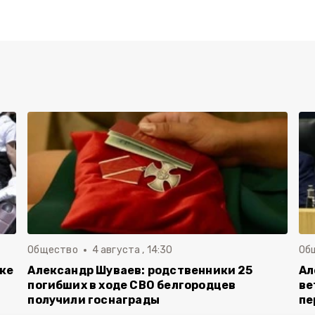
Общество
4 августа , 14:30
Об
вке
Александр Шуваев: родственники 25
Ал
погибших в ходе СВО белгородцев
ве
получили госнаграды
пе