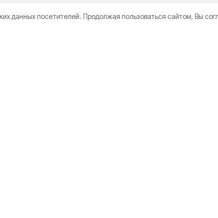
ких данных посетителей.
Продолжая пользоваться сайтом, Вы сог
вопорядка провели
ными футболистами в