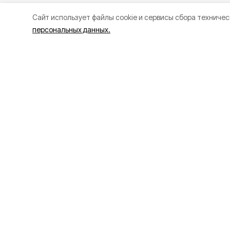
Cайт использует файлы cookie и сервисы сбора техничес
персональных данных.
Стражи пра
зарядку с ю
Алексеевке