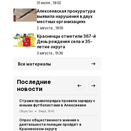
31 июля , 18:02
Алексеевская прокуратура
выявила нарушения в двух
местных организациях
2 августа , 18:55
Красненцы отметили 367-й
День рождения села и 35-
летие округа
3 августа , 15:36
Все материалы
Последние
новости
Стражи правопорядка провели зарядку с
Газета «За
юными футболистами в Алексеевке
года
Общество
Вчера, 18:40
Газета
Вчера
Опрос общественного мнения о
Чернянцы п
деятельности полиции пройдёт в
экскурсион
Красненском округе
Общество
Вч