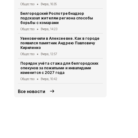
Общество
Вчера, 16:35
Белгородск
Белгородский Роспотребнадзор
разъяснила
подсказал жителям региона способы
моменты тр
борьбы с комарами
Общество
5 
Общество
Вчера, 14:23
Два случая 
Увековечили в Алексеевке. Как в городе
наркосодер
появился памятник Андрею Павловичу
Алексеевск
Кириленко
Происшествия
Общество
Вчера, 12:57
Радость все
Порядок учёта стажа для белгородских
красненцы 
опекунов за пожилыми и инвалидами
80 лет Победы
изменится с 2027 года
Общество
Вчера, 10:42
Все новости