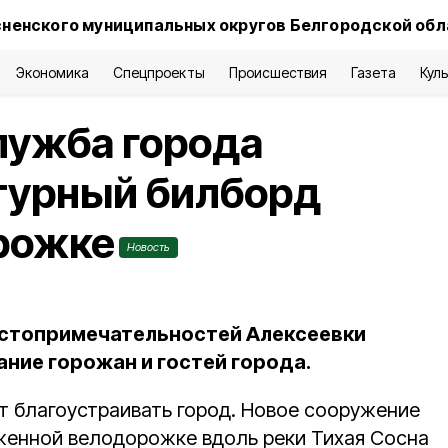
сненского муниципальных округов Белгородской об
Экономика
Спецпроекты
Происшествия
Газета
Кул
лужба города
турный билборд
рожке
Новость
остопримечательностей Алексеевки
ние горожан и гостей города.
 благоустраивать город. Новое сооружение
женной велодорожке вдоль реки Тихая Сосна