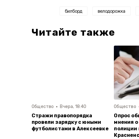
билборд
велодорожка
Читайте также
Общество
Вчера, 18:40
Общество
Стражи правопорядка
Опрос об
провели зарядку с юными
мнения о
футболистами в Алексеевке
полиции 
Красненс