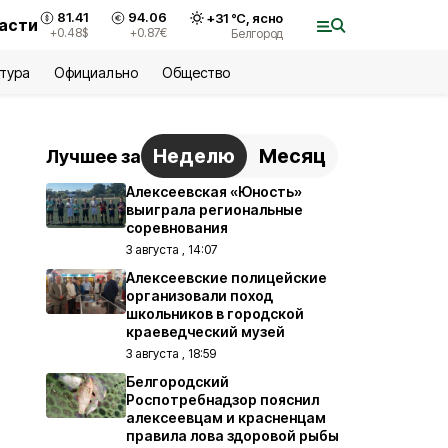
81.41
94.06
+
31
°С,
ясно
ласти
+0.48
$
+0.87
€
Белгород
ьтура
Официально
Общество
Неделю
Месяц
Лучшее за
Алексеевская «Юность»
выиграла региональные
соревнования
3 августа , 14:07
Алексеевские полицейские
организовали поход
школьников в городской
краеведческий музей
3 августа , 18:59
Белгородский
Роспотребнадзор пояснил
алексеевцам и красненцам
правила лова здоровой рыбы