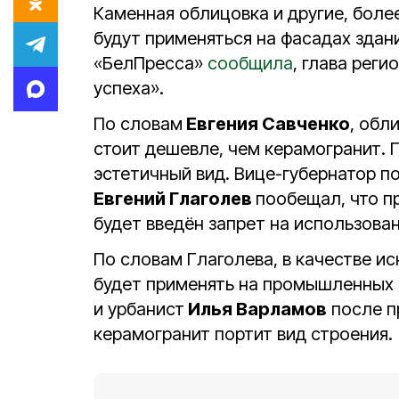
Каменная облицовка и другие, боле
будут применяться на фасадах здан
«БелПресса»
сообщила
, глава рег
успеха».
По словам
Евгения Савченко
, обл
стоит дешевле, чем керамогранит. 
эстетичный вид. Вице-губернатор п
Евгений Глаголев
пообещал, что п
будет введён запрет на использован
По словам Глаголева, в качестве 
будет применять на промышленных о
и урбанист
Илья Варламов
после п
керамогранит портит вид строения.