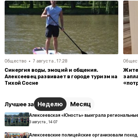
Общество
7 августа , 17:28
Общес
Синергия воды, эмоций и общения.
Жите
Алексеевец развивает в городе туризм на
запла
Тихой Сосне
«пот
Неделю
Месяц
Лучшее за
Алексеевская «Юность» выиграла региональны
3 августа , 14:07
Алексеевские полицейские организовали поход