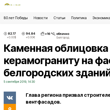
80 лет Победы
Новости
Статьи
Политика
Экономик
82.17
94.84
+
16
°С,
облачно
+0.00
$
+0.00
€
Белгород
Каменная облицовка 
керамограниту на ф
белгородских здани
5 сентября 2019, 14:30
Глава региона призвал строител
вентфасадов.