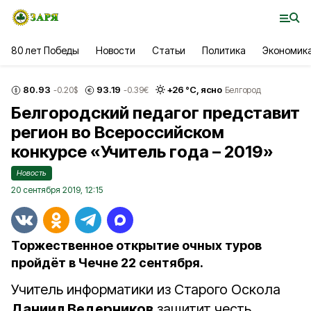
80 лет Победы
Новости
Статьи
Политика
Экономик
80.93
93.19
+
26
°С,
ясно
-0.20
$
-0.39
€
Белгород
Белгородский педагог представит
регион во Всероссийском
конкурсе «Учитель года – 2019»
Новость
20 сентября 2019, 12:15
Торжественное открытие очных туров
пройдёт в Чечне 22 сентября.
Учитель информатики из Старого Оскола
Даниил Ведерников
защитит честь