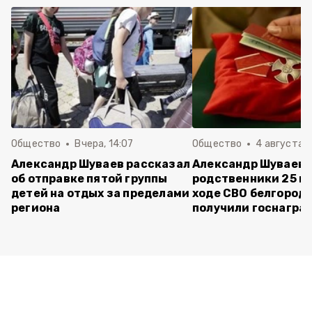
Общество
Вчера, 14:07
Общество
4 августа ,
Александр Шуваев рассказал
Александр Шуваев:
об отправке пятой группы
родственники 25 п
детей на отдых за пределами
ходе СВО белгород
региона
получили госнагра