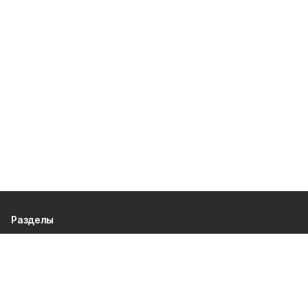
Разделы
80 лет Победы
Новости
Статьи
Политика