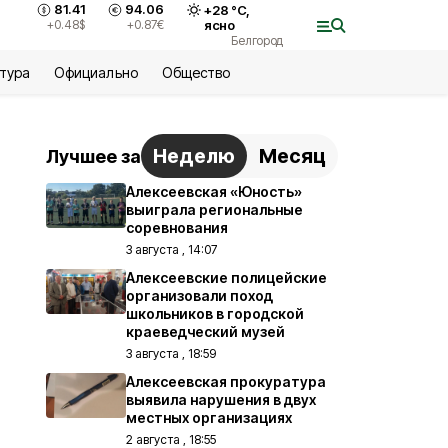
81.41
94.06
+
28
°С,
+0.48
$
+0.87
€
ясно
Белгород
ьтура
Официально
Общество
Неделю
Месяц
Лучшее за
Алексеевская «Юность»
выиграла региональные
соревнования
3 августа , 14:07
Алексеевские полицейские
организовали поход
школьников в городской
краеведческий музей
3 августа , 18:59
Алексеевская прокуратура
выявила нарушения в двух
местных организациях
2 августа , 18:55