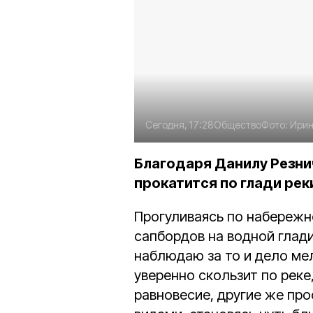
Сегодня, 17:28
Общество
Фото:
Ирин
Благодаря Данилу Резн
прокатится по глади рек
Прогуливаясь по набережно
сапбордов на водной глад
наблюдаю за то и дело м
уверенно скользит по реке
равновесие, другие же пр