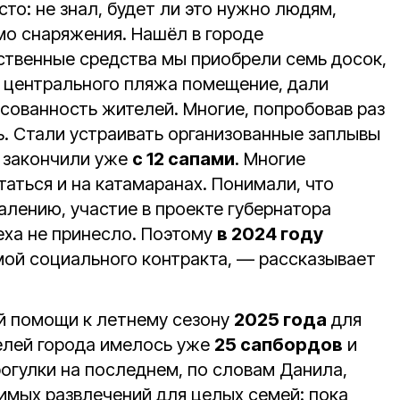
то: не знал, будет ли это нужно людям,
о снаряжения. Нашёл в городе
твенные средства мы приобрели семь досок,
 центрального пляжа помещение, дали
есованность жителей. Многие, попробовав раз
ь. Стали устраивать организованные заплывы
н закончили уже
с 12 сапами
. Многие
таться и на катамаранах. Понимали, что
алению, участие в проекте губернатора
ха не принесло. Поэтому
в 2024 году
ой социального контракта, — рассказывает
й помощи к летнему сезону
2025 года
для
елей города имелось уже
25 сапбордов
и
огулки на последнем, по словам Данила,
имых развлечений для целых семей: пока