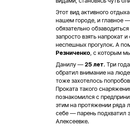
видами, становясь чуть б
Этот вид активного отдых
нашем городе, и главное —
обязательно обзаводиться
запросто взять напрокат и
неспешных прогулок. А по
Резниченко
, с которым м
Данилу —
25 лет
. Три год
обратил внимание на людей
тоже захотелось попробова
Проката такого снаряжения
познакомился с предприни
этим на протяжении ряда 
себе — парень подхватил э
Алексеевке.