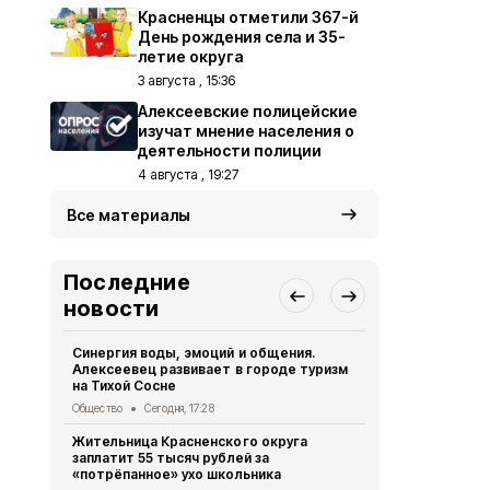
Красненцы отметили 367-й
День рождения села и 35-
летие округа
3 августа , 15:36
Алексеевские полицейские
изучат мнение населения о
деятельности полиции
4 августа , 19:27
Все материалы
Последние
новости
Синергия воды, эмоций и общения.
Стражи пра
Алексеевец развивает в городе туризм
юными футб
на Тихой Сосне
Общество
Вч
Общество
Сегодня, 17:28
Опрос обще
Жительница Красненского округа
деятельнос
заплатит 55 тысяч рублей за
Красненско
«потрёпанное» ухо школьника
Общество
Вч