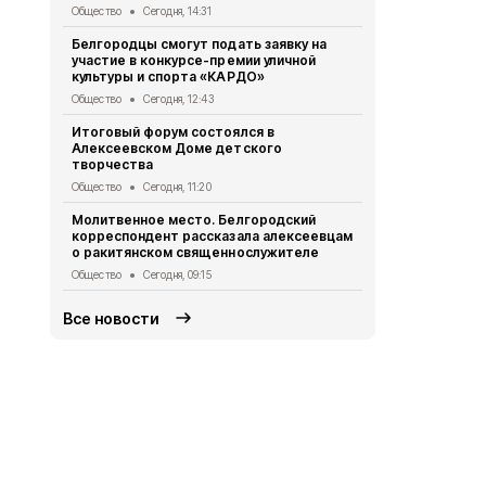
Общество
Сегодня, 14:31
Белгородск
Белгородцы смогут подать заявку на
подсказал 
участие в конкурсе-премии уличной
борьбы с к
культуры и спорта «КАРДО»
Общество
Вч
Общество
Сегодня, 12:43
Увековечили
Итоговый форум состоялся в
появился п
Алексеевском Доме детского
Кириленко
творчества
Общество
Вч
Общество
Сегодня, 11:20
Порядок уч
Молитвенное место. Белгородский
опекунов з
корреспондент рассказала алексеевцам
изменится с
о ракитянском священнослужителе
Общество
Вч
Общество
Сегодня, 09:15
Все новости