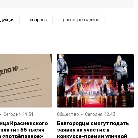
одукция
вопросы
роспотребнадзор
Сегодня, 14:31
Общество
Сегодня, 12:43
ица Красненского
Белгородцы смогут подать
аплатит 55 тысяч
заявку на участие в
а «потрёпанное»
конкурсе-премии уличной