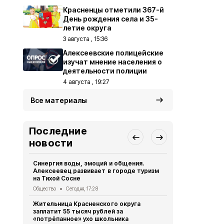
Красненцы отметили 367-й
День рождения села и 35-
летие округа
3 августа , 15:36
Алексеевские полицейские
изучат мнение населения о
деятельности полиции
4 августа , 19:27
Все материалы
Последние
новости
Синергия воды, эмоций и общения.
Стражи пра
Алексеевец развивает в городе туризм
юными футб
на Тихой Сосне
Общество
Вч
Общество
Сегодня, 17:28
Опрос обще
Жительница Красненского округа
деятельнос
заплатит 55 тысяч рублей за
Красненско
«потрёпанное» ухо школьника
Общество
Вч