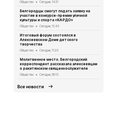
Общество
Сегодня, 14:31
Белгородск
Белгородцы смогут подать заявку на
подсказал 
участие в конкурсе-премии уличной
борьбы с к
культуры и спорта «КАРДО»
Общество
Вч
Общество
Сегодня, 12:43
Увековечили
Итоговый форум состоялся в
появился п
Алексеевском Доме детского
Кириленко
творчества
Общество
Вч
Общество
Сегодня, 11:20
Порядок уч
Молитвенное место. Белгородский
опекунов з
корреспондент рассказала алексеевцам
изменится с
о ракитянском священнослужителе
Общество
Вч
Общество
Сегодня, 09:15
Все новости