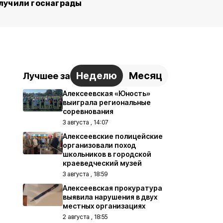
лучили госнаграды
Неделю
Месяц
Лучшее за
Алексеевская «Юность»
выиграла региональные
соревнования
3 августа , 14:07
Алексеевские полицейские
организовали поход
школьников в городской
краеведческий музей
3 августа , 18:59
Алексеевская прокуратура
выявила нарушения в двух
местных организациях
2 августа , 18:55