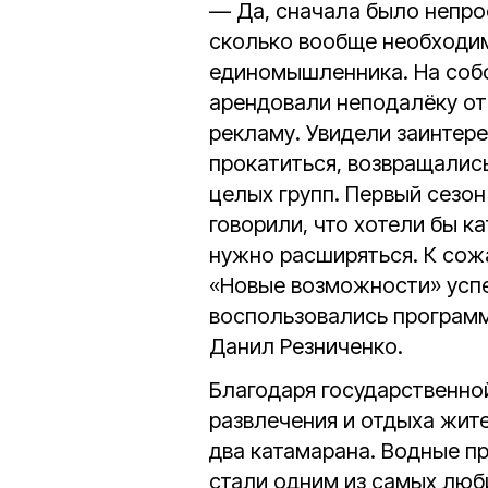
— Да, сначала было непрос
сколько вообще необходим
единомышленника. На собс
арендовали неподалёку от
рекламу. Увидели заинтер
прокатиться, возвращалис
целых групп. Первый сезо
говорили, что хотели бы ка
нужно расширяться. К сож
«Новые возможности» успе
воспользовались программ
Данил Резниченко.
Благодаря государственно
развлечения и отдыха жит
два катамарана. Водные пр
стали одним из самых люб