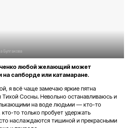
а Булгакова
иченко любой желающий может
и на сапборде или катамаране.
й, я всё чаще замечаю яркие пятна
и Тихой Сосны. Невольно останавливаюсь и
елькающими на воде людьми — кто-то
, кто-то только пробует удержать
осто наслаждаются тишиной и прекрасными