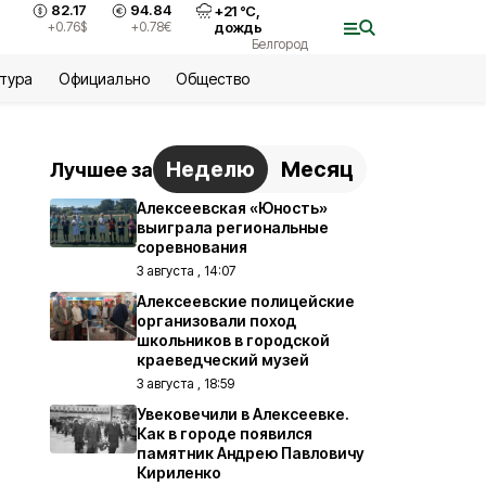
82.17
94.84
+
21
°С,
+0.76
$
+0.78
€
дождь
Белгород
ьтура
Официально
Общество
Неделю
Месяц
Лучшее за
Алексеевская «Юность»
выиграла региональные
соревнования
3 августа , 14:07
Алексеевские полицейские
организовали поход
школьников в городской
краеведческий музей
3 августа , 18:59
Увековечили в Алексеевке.
Как в городе появился
памятник Андрею Павловичу
Кириленко