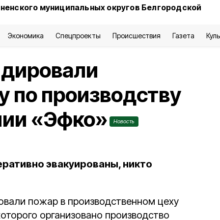
сненского муниципальных округов Белгородской
Экономика
Спецпроекты
Происшествия
Газета
Кул
идировали
ху по производству
нии «Эфко»
Новость
еративно эвакуированы, никто
овали пожар в производственном цеху
которого организовано производство