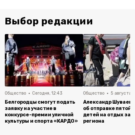
Выбор редакции
Общество
Сегодня, 12:43
Общество
5 августа , 
Белгородцы смогут подать
Александр Шуваев 
заявку на участие в
об отправке пятой 
конкурсе-премии уличной
детей на отдых за 
культуры и спорта «КАРДО»
региона