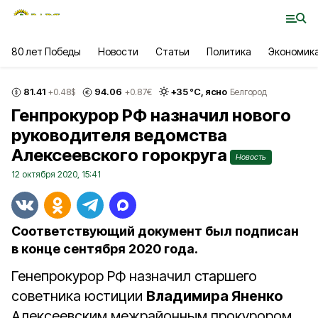
80 лет Победы
Новости
Статьи
Политика
Экономик
81.41
94.06
+
35
°С,
ясно
+0.48
$
+0.87
€
Белгород
Генпрокурор РФ назначил нового
руководителя ведомства
Алексеевского горокруга
Новость
12 октября 2020, 15:41
Соответствующий документ был подписан
в конце сентября 2020 года.
Генепрокурор РФ назначил старшего
советника юстиции
Владимира Яненко
Алексеевским межрайонным прокурором.