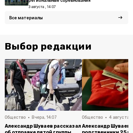
региональные соревнования
3 августа , 14:07
Все материалы
Выбор редакции
Общество
Вчера, 14:07
Общество
4 августа ,
Александр Шуваев рассказал
Александр Шуваев:
об отправке пятой группы
родственники 25 п