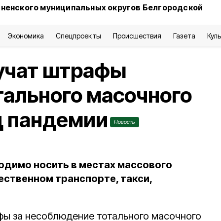
сненского муниципальных округов Белгородской
Экономика
Спецпроекты
Происшествия
Газета
Кул
учат штрафы
тального масочного
д пандемии
Новость
димо носить в местах массового
ственном транспорте, такси,
фы за несоблюдение тотального масочного