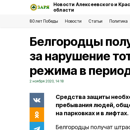
Новости Алексеевского и Кра
области
80 лет Победы
Новости
Статьи
Политика
Белгородцы пол
за нарушение то
режима в перио
2 ноября 2020, 14:18
Средства защиты необхо
пребывания людей, обще
на парковках и в лифтах.
Белгородцы получат штра