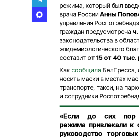
режима, который был вве
врача России
Анны Попов
управления Роспотребнад
граждан предусмотрена
ч.
законодательства в облас
эпидемиологического благ
составит о
т 15 от 40 тыс.
Как
сообщила
БелПресса, 
носить маски в местах ма
транспорте, такси, на пар
и сотрудники Роспотребнад
«Если до сих пор 
режима привлекали к 
руководство торговых