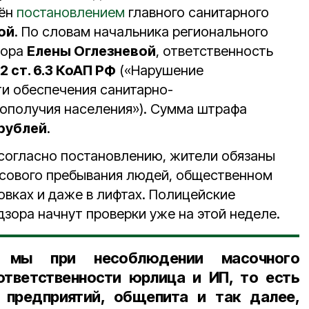
дён
постановлением
главного санитарного
ой
. По словам начальника регионального
зора
Елены Оглезневой
, ответственность
 2 ст. 6.3 КоАП РФ
(«Нарушение
ти обеспечения санитарно-
ополучия населения»). Сумма штрафа
 рублей
.
согласно постановлению, жители обязаны
ссового пребывания людей, общественном
ковках и даже в лифтах. Полицейские
зора начнут проверки уже на этой неделе.
мы при несоблюдении масочного
ответственности юрлица и ИП, то есть
 предприятий, общепита и так далее,