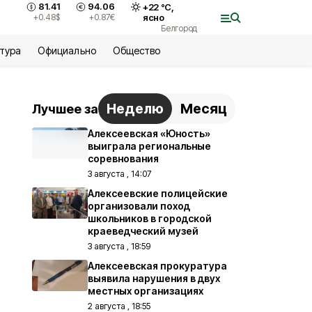
81.41
94.06
+
22
°С,
+0.48
$
+0.87
€
ясно
Белгород
ьтура
Официально
Общество
Неделю
Месяц
Лучшее за
Алексеевская «Юность»
выиграла региональные
соревнования
3 августа , 14:07
Алексеевские полицейские
организовали поход
школьников в городской
краеведческий музей
3 августа , 18:59
Алексеевская прокуратура
выявила нарушения в двух
местных организациях
2 августа , 18:55