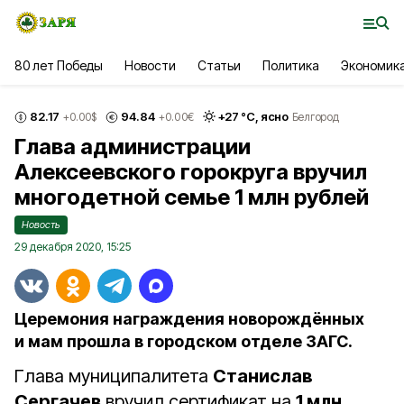
80 лет Победы
Новости
Статьи
Политика
Экономик
82.17
94.84
+
27
°С,
ясно
+0.00
$
+0.00
€
Белгород
Глава администрации
Алексеевского горокруга вручил
многодетной семье 1 млн рублей
Новость
29 декабря 2020, 15:25
Церемония награждения новорождённых
и мам прошла в городском отделе ЗАГС.
Глава муниципалитета
Станислав
Сергачев
вручил сертификат на
1 млн