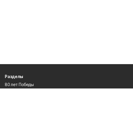
Разделы
80 лет Победы
Новости
Статьи
Политика
Спецпроекты
Происшествия
Газета