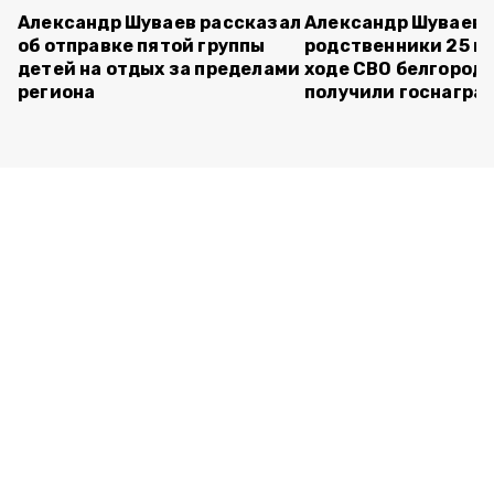
Александр Шуваев рассказал
Александр Шуваев:
об отправке пятой группы
родственники 25 п
детей на отдых за пределами
ходе СВО белгород
региона
получили госнагра