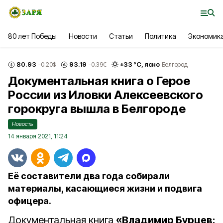
80 лет Победы
Новости
Статьи
Политика
Экономик
80.93
93.19
+
33
°С,
ясно
-0.20
$
-0.39
€
Белгород
Документальная книга о Герое
России из Иловки Алексеевского
горокруга вышла в Белгороде
Новость
14 января 2021, 11:24
Её составители два года собирали
материалы, касающиеся жизни и подвига
офицера.
Документальная книга
«Владимир Бурцев: