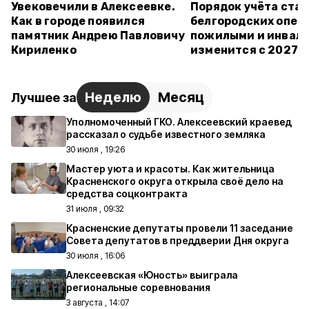
Увековечили в Алексеевке.
Порядок учёта ста
Как в городе появился
белгородских опеку
памятник Андрею Павловичу
пожилыми и инвал
Кириленко
изменится с 2027 г
Неделю
Месяц
Лучшее за
Уполномоченный ГКО. Алексеевский краевед
рассказал о судьбе известного земляка
30 июля , 19:26
Мастер уюта и красоты. Как жительница
Красненского округа открыла своё дело на
средства соцконтракта
31 июля , 09:32
Красненские депутаты провели 11 заседание
Совета депутатов в преддверии Дня округа
30 июля , 16:06
Алексеевская «Юность» выиграла
региональные соревнования
3 августа , 14:07