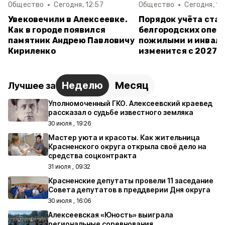
Общество
Сегодня, 12:57
Общество
Сегодня, 10
Увековечили в Алексеевке.
Порядок учёта ста
Как в городе появился
белгородских опеку
памятник Андрею Павловичу
пожилыми и инвал
Кириленко
изменится с 2027 г
Неделю
Месяц
Лучшее за
Уполномоченный ГКО. Алексеевский краевед
рассказал о судьбе известного земляка
30 июля , 19:26
Мастер уюта и красоты. Как жительница
Красненского округа открыла своё дело на
средства соцконтракта
31 июля , 09:32
Красненские депутаты провели 11 заседание
Совета депутатов в преддверии Дня округа
30 июля , 16:06
Алексеевская «Юность» выиграла
региональные соревнования