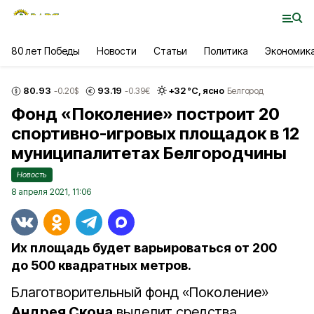
80 лет Победы
Новости
Статьи
Политика
Экономик
80.93
93.19
+
32
°С,
ясно
-0.20
$
-0.39
€
Белгород
Фонд «Поколение» построит 20
спортивно-игровых площадок в 12
муниципалитетах Белгородчины
Новость
8 апреля 2021, 11:06
Их площадь будет варьироваться от 200
до 500 квадратных метров.
Благотворительный фонд «Поколение»
Андрея Скоча
выделит средства