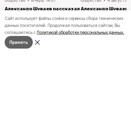
Общество
Вчера, 14:07
Общество
4 августа ,
Александр Шуваев рассказал
Александр Шуваев:
об отправке пятой группы
родственники 25 п
Cайт использует файлы cookie и сервисы сбора технических
детей на отдых за пределами
ходе СВО белгород
данных посетителей.
Продолжая пользоваться сайтом, Вы
региона
получили госнагра
соглашаетесь с
Политикой обработки персональных данных.
Принять
Сегодня, 09:47
Газета
Фото:
Газета «Заря» №29 от 23 июля