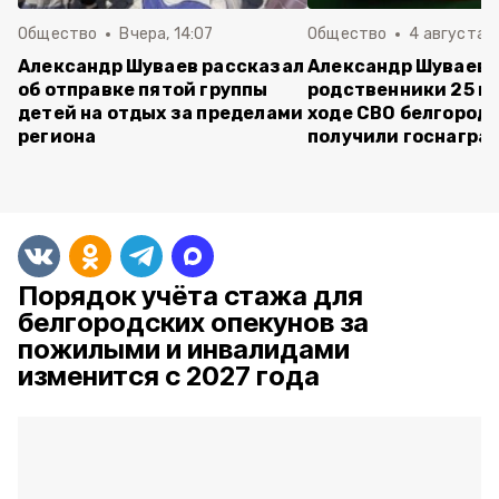
Общество
Вчера, 14:07
Общество
4 августа ,
Александр Шуваев рассказал
Александр Шуваев:
об отправке пятой группы
родственники 25 п
детей на отдых за пределами
ходе СВО белгород
региона
получили госнагра
Порядок учёта стажа для
белгородских опекунов за
пожилыми и инвалидами
изменится с 2027 года