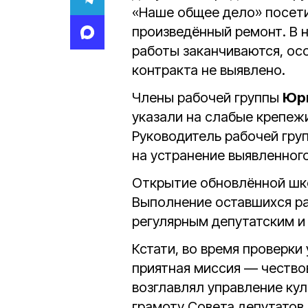
«Наше общее дело» посети
произведённый ремонт. В
работы заканчиваются, ос
контракта не выявлено.
Члены рабочей группы
Юр
указали на слабые крепежи
Руководитель рабочей гру
на устранение выявленного
Открытие обновлённой шк
Выполнение оставшихся ра
регулярным депутатским и
Кстати, во время проверк
приятная миссия — чество
возглавлял управление ку
грамоту Совета депутатов 