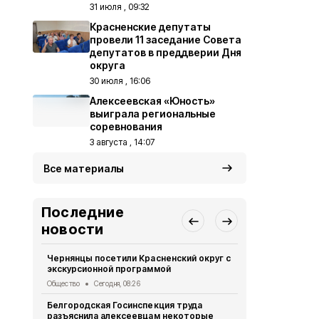
31 июля , 09:32
Красненские депутаты
провели 11 заседание Совета
депутатов в преддверии Дня
округа
30 июля , 16:06
Алексеевская «Юность»
выиграла региональные
соревнования
3 августа , 14:07
Все материалы
Последние
новости
Чернянцы посетили Красненский округ с
Почти полм
экскурсионной программой
Белгородск
полугодии 
Общество
Сегодня, 08:26
Общество
Вч
Белгородская Госинспекция труда
разъяснила алексеевцам некоторые
Решения Со