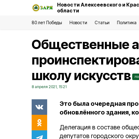
Новости Алексеевского и Кра
области
80 лет Победы
Новости
Статьи
Политика
Общественные а
проинспектиров
школу искусств
Но
8 апреля 2021, 15:21
Это была очередная пр
обновлённого здания, ко
Делегация в составе обще
депутатов городского окр