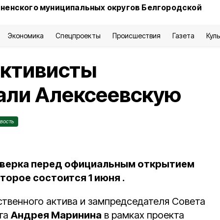
сненского муниципальных округов Белгородской
Экономика
Спецпроекты
Происшествия
Газета
Кул
ктивисты
али Алексеевскую
вость
оверка перед официальным открытием
торое состоится 1 июня .
ственного актива и зампредседателя Совета
уга
Андрея Маринина
в рамках проекта