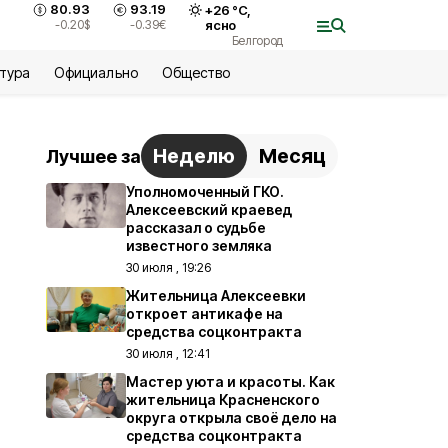
80.93
93.19
+
26
°С,
-0.20
$
-0.39
€
ясно
Белгород
ьтура
Официально
Общество
Неделю
Месяц
Лучшее за
Уполномоченный ГКО.
Алексеевский краевед
рассказал о судьбе
известного земляка
30 июля , 19:26
Жительница Алексеевки
откроет антикафе на
средства соцконтракта
30 июля , 12:41
Мастер уюта и красоты. Как
жительница Красненского
округа открыла своё дело на
средства соцконтракта