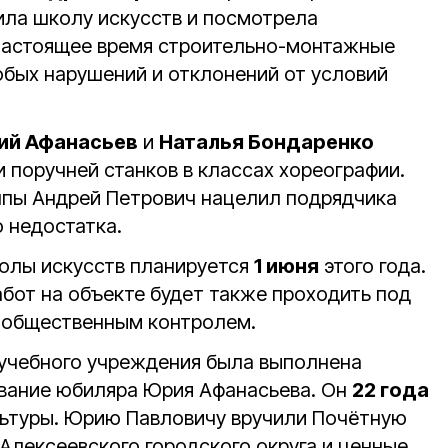
ла школу искусств и посмотрела
 настоящее время строительно-монтажные
обых нарушений и отклонений от условий
ий Афанасьев
и
Наталья Бондаренко
 поручней станков в классах хореографии.
ппы Андрей Петрович нацелил подрядчика
 недостатка.
олы искусств планируется
1 июня
этого года.
бот на объекте будет также проходить под
 общественным контролем.
и учебного учреждения была выполнена
вание юбиляра Юрия Афанасьева. Он
22 года
льтуры. Юрию Павловичу вручили Почётную
Алексеевского городского округа и ценные