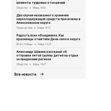
моменты трудовых отношений
Алексеевск
года №2....13
Общество
Вчера, 19:02
Официально
Два случая незаконного хранения
наркосодержащих средств пресечены в
Алексеевцы
Алексеевском округе
Новоосколь
Происшествия
Вчера, 16:13
Общество
Вч
Радость всех объединила. Как
Шестая сме
красненцы отметили День села и округа
Алексеевк
80 лет Победы
Вчера, 14:25
Общество
Вч
Александр Шуваев рассказал об
Алексеевск
отправке пятой группы детей на отдых
мнение нас
за пределами региона
полиции
Общество
Вчера, 14:07
Общество
4 
Все новости