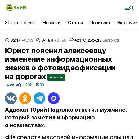
80 лет Победы
Новости
Статьи
Политика
Экономик
82.17
94.84
+
21
°С,
дождь
+0.76
$
+0.78
€
Белгород
Юрист пояснил алексеевцу
изменение информационных
знаков о фотовидеофиксации
на дорогах
Новость
14 октября 2021, 15:39
Адвокат Юрий Падалко ответил мужчине,
который заметил информацию
о новшествах.
«Из средств массовой информации слышал