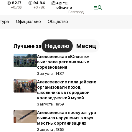
82.17
94.84
+
21
°С,
+0.76
$
+0.78
€
облачно
Белгород
ьтура
Официально
Общество
Неделю
Месяц
Лучшее за
Алексеевская «Юность»
выиграла региональные
соревнования
3 августа , 14:07
Алексеевские полицейские
организовали поход
школьников в городской
краеведческий музей
3 августа , 18:59
Алексеевская прокуратура
выявила нарушения в двух
местных организациях
2 августа , 18:55