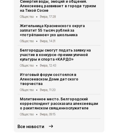
Синергия воды, эмоций и общения.
Стражи пра
Алексеевец развивает в городе туризм
юными футб
на Тихой Сосне
Общество
6 
Общество
Вчера, 17:28
Опрос обще
Жительница Красненского округа
деятельнос
заплатит 55 тысяч рублей за
Красненско
«потрёпанное» ухо школьника
Общество
6 
Общество
Вчера, 14:31
Белгородск
Белгородцы смогут подать заявку на
подсказал 
участие в конкурсе-премии уличной
борьбы с к
культуры и спорта «КАРДО»
Общество
6 
Общество
Вчера, 12:43
Увековечили
Итоговый форум состоялся в
появился п
Алексеевском Доме детского
Кириленко
творчества
Общество
6 
Общество
Вчера, 11:20
Порядок уч
Молитвенное место. Белгородский
опекунов з
корреспондент рассказала алексеевцам
изменится с
о ракитянском священнослужителе
Общество
6 
Общество
Вчера, 09:15
Все новости