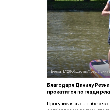
Вчера, 17:28
Общество
Фото:
Ирина 
Благодаря Данилу Резн
прокатится по глади рек
Прогуливаясь по набережно