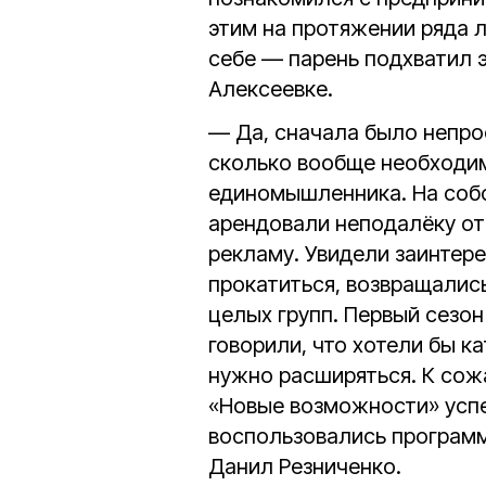
этим на протяжении ряда 
себе — парень подхватил э
Алексеевке.
— Да, сначала было непрос
сколько вообще необходим
единомышленника. На собс
арендовали неподалёку от
рекламу. Увидели заинтер
прокатиться, возвращалис
целых групп. Первый сезо
говорили, что хотели бы ка
нужно расширяться. К сож
«Новые возможности» успе
воспользовались программ
Данил Резниченко.