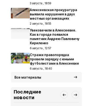
3 августа , 18:59
Алексеевская прокуратура
выявила нарушения в двух
местных организациях
2 августа , 18:55
Увековечили в Алексеевке.
Как в городе появился
памятник Андрею Павловичу
Кириленко
6 августа , 12:57
Стражи правопорядка
провели зарядку с юными
футболистами в Алексеевке
6 августа , 18:40
Все материалы
Последние
новости