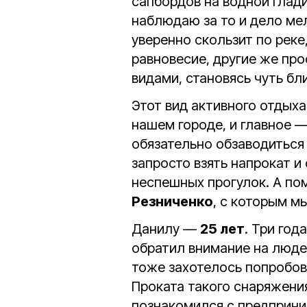
сапбордов на водной глад
наблюдаю за то и дело м
уверенно скользит по реке
равновесие, другие же пр
видами, становясь чуть б
Этот вид активного отдых
нашем городе, и главное —
обязательно обзаводиться
запросто взять напрокат и
неспешных прогулок. А по
Резниченко
, с которым м
Данилу —
25 лет
. Три год
обратил внимание на людей
тоже захотелось попробова
Проката такого снаряжения
познакомился с предприни