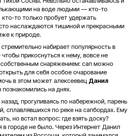
и Тихой Сосны. Невольно останавливаюсь и
елькающими на воде людьми — кто-то
, кто-то только пробует удержать
осто наслаждаются тишиной и прекрасными
лиже к природе.
а стремительно набирает популярность в
 чтобы прикоснуться к нему, вовсе не
 собственным снаряжением: сап можно
 открыть для себя особое очарование
мочь в этом может алексеевец
Данил
ы познакомились на днях.
а назад, прогуливаясь по набережной, парень
, сплавлявшихся по реке на сапбордах. Ему
ть, но встал вопрос: где взять доску?
 в городе не было. Через Интернет Данил
мателем из Россоши, который занимался