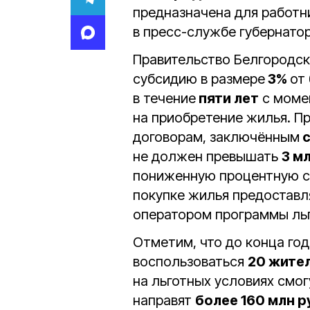
предназначена для работ
в пресс-службе губернатор
Правительство Белгородс
субсидию в размере
3%
от
в течение
пяти лет
с моме
на приобретение жилья. П
договорам, заключённым
с
не должен превышать
3 м
пониженную процентную с
покупке жилья предоставл
оператором программы льг
Отметим, что до конца год
воспользоваться
20 жите
на льготных условиях смо
направят
более 160 млн р