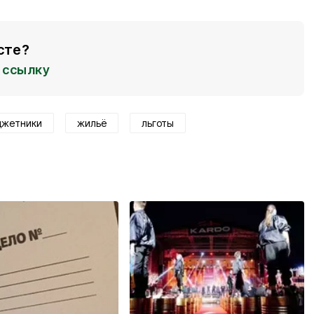
сте?
ссылку
джетники
жильё
льготы