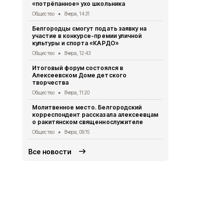
«потрёпанное» ухо школьника
Общество
6 
Общество
Вчера, 14:31
Белгородск
Белгородцы смогут подать заявку на
подсказал 
участие в конкурсе-премии уличной
борьбы с к
культуры и спорта «КАРДО»
Общество
6 
Общество
Вчера, 12:43
Увековечили
Итоговый форум состоялся в
появился п
Алексеевском Доме детского
Кириленко
творчества
Общество
6 
Общество
Вчера, 11:20
Порядок уч
Молитвенное место. Белгородский
опекунов з
корреспондент рассказала алексеевцам
изменится с
о ракитянском священнослужителе
Общество
6 
Общество
Вчера, 09:15
Все новости