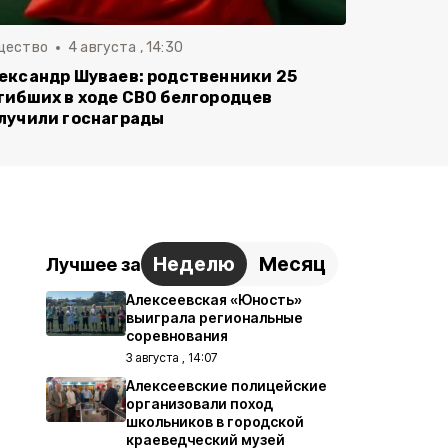
щество
4 августа , 14:30
ександр Шуваев: родственники 25
гибших в ходе СВО белгородцев
лучили госнаграды
Неделю
Месяц
Лучшее за
Алексеевская «Юность»
выиграла региональные
соревнования
3 августа , 14:07
Алексеевские полицейские
организовали поход
школьников в городской
краеведческий музей