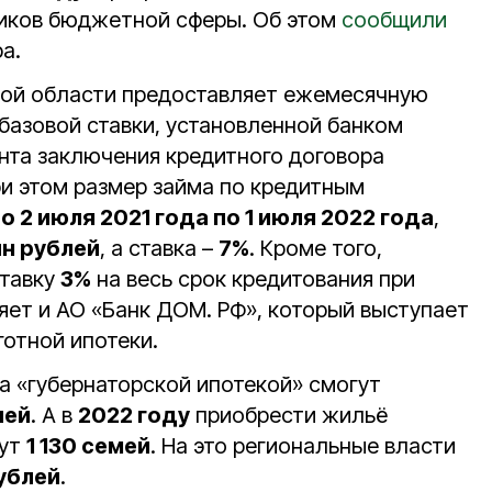
ников бюджетной сферы. Об этом
сообщили
а.
кой области предоставляет ежемесячную
 базовой ставки, установленной банком
нта заключения кредитного договора
ри этом размер займа по кредитным
о 2 июля 2021 года по 1 июля 2022 года
,
лн рублей
, а ставка –
7%
. Кроме того,
тавку
3%
на весь срок кредитования при
яет и АО «Банк ДОМ. РФ», который выступает
отной ипотеки.
а «губернаторской ипотекой» смогут
лей
. А в
2022 году
приобрести жильё
гут
1 130 семей
. На это региональные власти
ублей
.