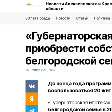
Новости Алексеевского и Кра
области
80 лет Победы
Новости
Статьи
Политика
«Губернаторская
приобрести собс
белгородской с
29 ноября 2021, 15:37
До конца года программ
воспользоваться 20 жит
«Губернаторская ипотека»
белгородской семье в 20