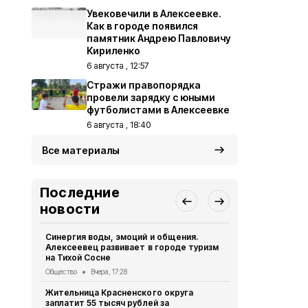
Увековечили в Алексеевке.
Как в городе появился
памятник Андрею Павловичу
Кириленко
6 августа , 12:57
Стражи правопорядка
провели зарядку с юными
футболистами в Алексеевке
6 августа , 18:40
Все материалы
Последние
новости
Синергия воды, эмоций и общения.
Стражи пра
Алексеевец развивает в городе туризм
юными футб
на Тихой Сосне
Общество
6 
Общество
Вчера, 17:28
Опрос обще
Жительница Красненского округа
деятельнос
заплатит 55 тысяч рублей за
Красненско