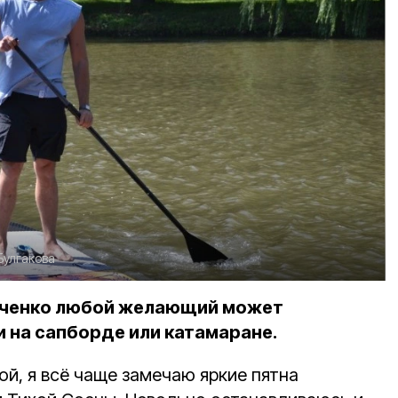
Булгакова
иченко любой желающий может
и на сапборде или катамаране.
й, я всё чаще замечаю яркие пятна