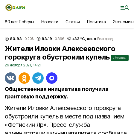
80 лет Победы
Новости
Статьи
Политика
Экономик
80.93
93.19
+
33
°С,
ясно
-0.20
$
-0.39
€
Белгород
Жители Иловки Алексеевского
горокруга обустроили купель
Новость
29 ноября 2021, 14:21
Общественная инициатива получила
грантовую поддержку.
Жители Иловки Алексеевского горокруга
обустроили купель в месте под названием
«Фетискин Яр». Пресс-служба
администрации муниципалитета сообщила,