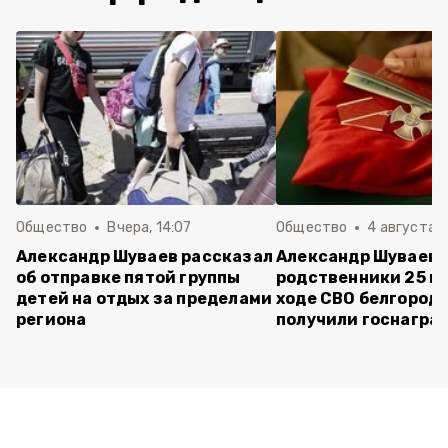
Общество
Вчера, 14:07
Общество
4 августа ,
Александр Шуваев рассказал
Александр Шуваев:
об отправке пятой группы
родственники 25 п
детей на отдых за пределами
ходе СВО белгород
региона
получили госнагра