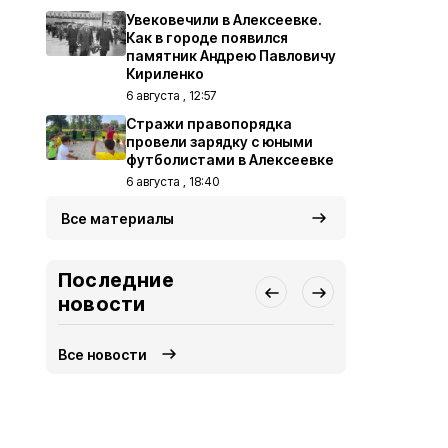
Увековечили в Алексеевке.
Как в городе появился
памятник Андрею Павловичу
Кириленко
6 августа , 12:57
Стражи правопорядка
провели зарядку с юными
футболистами в Алексеевке
6 августа , 18:40
Все материалы
Последние
новости
Все новости