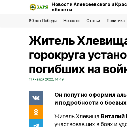
Новости Алексеевского и Кра
области
80 лет Победы
Новости
Статьи
Политика
Житель Хлевища
горокруга устан
погибших на вой
11 января 2022, 14:49
Он попутно оформил ал
и подробности о боевых
Житель Хлевища
Виталий
участвовавших в боях и уд