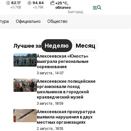
82.17
94.84
+
25
°С,
+0.76
$
+0.78
€
облачно
Белгород
ьтура
Официально
Общество
Неделю
Месяц
Лучшее за
Алексеевская «Юность»
выиграла региональные
соревнования
3 августа , 14:07
Алексеевские полицейские
организовали поход
школьников в городской
краеведческий музей
3 августа , 18:59
Алексеевская прокуратура
выявила нарушения в двух
местных организациях
2 августа , 18:55