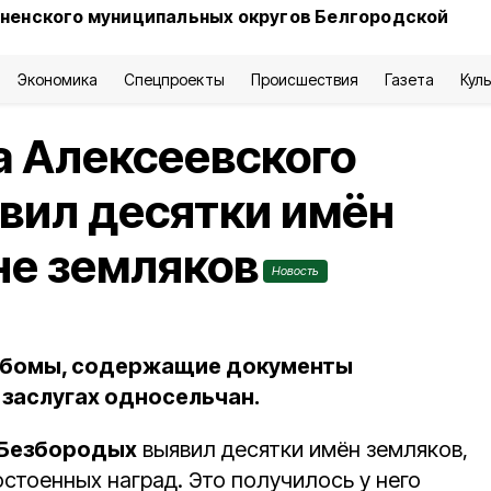
сненского муниципальных округов Белгородской
Экономика
Спецпроекты
Происшествия
Газета
Кул
 Алексеевского
овил десятки имён
не земляков
Новость
ьбомы, содержащие документы
 заслугах односельчан.
 Безбородых
выявил десятки имён земляков,
остоенных наград. Это получилось у него