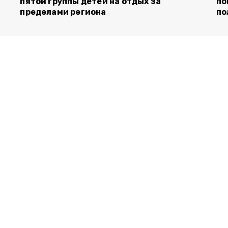
пятой группы детей на отдых за
по
пределами региона
по