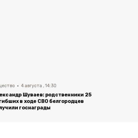
щество
4 августа , 14:30
ександр Шуваев: родственники 25
гибших в ходе СВО белгородцев
лучили госнаграды