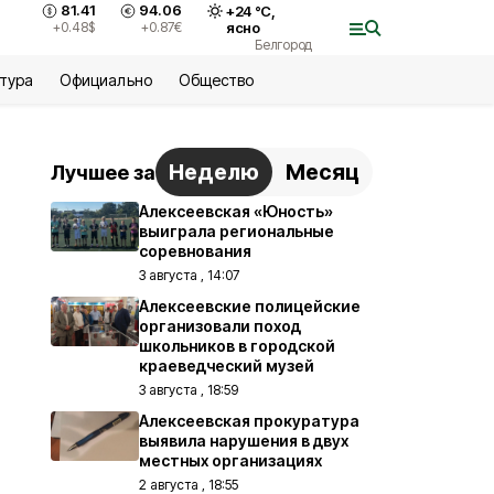
81.41
94.06
+
24
°С,
+0.48
$
+0.87
€
ясно
Белгород
ьтура
Официально
Общество
Неделю
Месяц
Лучшее за
Алексеевская «Юность»
выиграла региональные
соревнования
3 августа , 14:07
Алексеевские полицейские
организовали поход
школьников в городской
краеведческий музей
3 августа , 18:59
Алексеевская прокуратура
выявила нарушения в двух
местных организациях
2 августа , 18:55