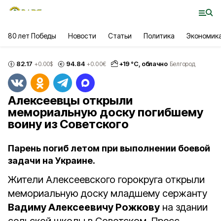
80 лет Победы
Новости
Статьи
Политика
Экономик
82.17
94.84
+
19
°С,
облачно
+0.00
$
+0.00
€
Белгород
Алексеевцы открыли
мемориальную доску погибшему
воину из Советского
Парень погиб летом при выполнении боевой
задачи на Украине.
Жители Алексеевского горокруга открыли
мемориальную доску младшему сержанту
Вадиму Алексеевичу Рожкову
на здании