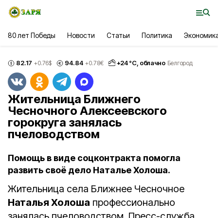
80 лет Победы
Новости
Статьи
Политика
Экономик
82.17
94.84
+
24
°С,
облачно
+0.76
$
+0.78
€
Белгород
Жительница Ближнего
Чесночного Алексеевского
горокруга занялась
пчеловодством
Помощь в виде соцконтракта помогла
развить своё дело Наталье Холоша.
Жительница села Ближнее Чесночное
Наталья Холоша
профессионально
занялась пчеловодством. Пресс-служба