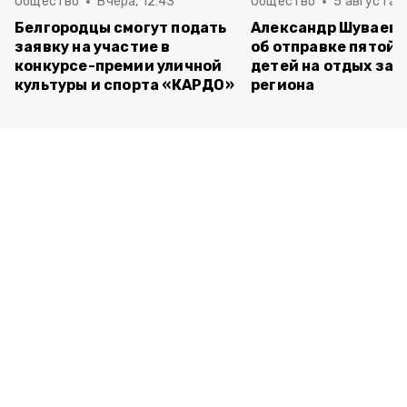
Общество
Вчера, 12:43
Общество
5 августа , 
Белгородцы смогут подать
Александр Шуваев 
заявку на участие в
об отправке пятой 
конкурсе-премии уличной
детей на отдых за 
культуры и спорта «КАРДО»
региона