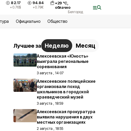
82.17
94.84
+
29
°С,
+0.76
$
+0.78
€
облачно
Белгород
ьтура
Официально
Общество
Неделю
Месяц
Лучшее за
Алексеевская «Юность»
выиграла региональные
соревнования
3 августа , 14:07
Алексеевские полицейские
организовали поход
школьников в городской
краеведческий музей
3 августа , 18:59
Алексеевская прокуратура
выявила нарушения в двух
местных организациях
2 августа , 18:55