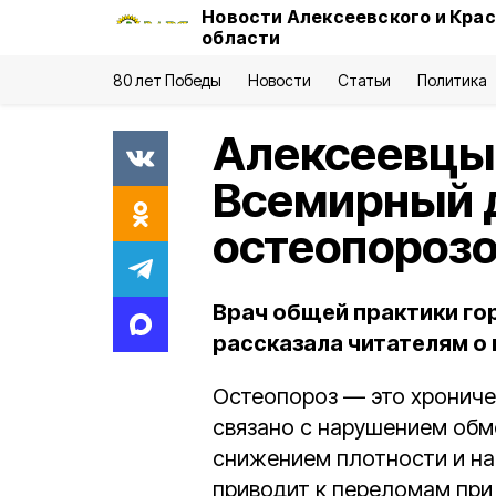
Новости Алексеевского и Кра
области
80 лет Победы
Новости
Статьи
Политика
Алексеевцы
Всемирный д
остеопороз
Врач общей практики г
рассказала читателям о 
Остеопороз — это хрониче
связано с нарушением обм
снижением плотности и на
приводит к переломам при