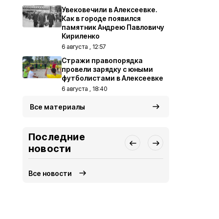
Увековечили в Алексеевке.
Как в городе появился
памятник Андрею Павловичу
Кириленко
6 августа , 12:57
Стражи правопорядка
провели зарядку с юными
футболистами в Алексеевке
6 августа , 18:40
Все материалы
Последние
новости
Все новости