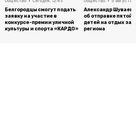
Общество
Сегодня, 12:43
Общество
5 августа , 
Белгородцы смогут подать
Александр Шуваев 
заявку на участие в
об отправке пятой 
конкурсе-премии уличной
детей на отдых за 
культуры и спорта «КАРДО»
региона