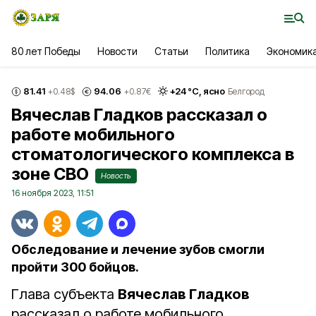
80 лет Победы
Новости
Статьи
Политика
Экономик
81.41
94.06
+
24
°С,
ясно
+0.48
$
+0.87
€
Белгород
Вячеслав Гладков рассказал о
работе мобильного
стоматологического комплекса в
зоне СВО
Новость
16 ноября 2023, 11:51
Обследование и лечение зубов смогли
пройти 300 бойцов.
Глава субъекта
Вячеслав Гладков
рассказал о работе мобильного