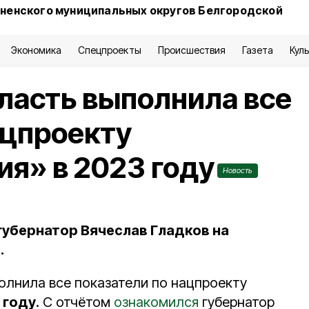
сненского муниципальных округов Белгородской
Экономика
Спецпроекты
Происшествия
Газета
Кул
ласть выполнила все
ацпроекту
я» в 2023 году
Новость
губернатор Вячеслав Гладков на
.
олнила все показатели по нацпроекту
 году
. С отчётом
ознакомился
губернатор