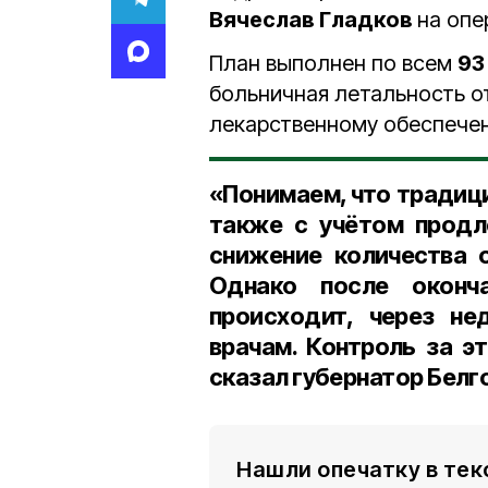
Вячеслав Гладков
на опе
План выполнен по всем
93
больничная летальность от
лекарственному обеспеч
«Понимаем, что традици
также с учётом продл
снижение количества 
Однако после оконч
происходит, через н
врачам. Контроль за э
сказал губернатор Белг
Нашли опечатку в тек