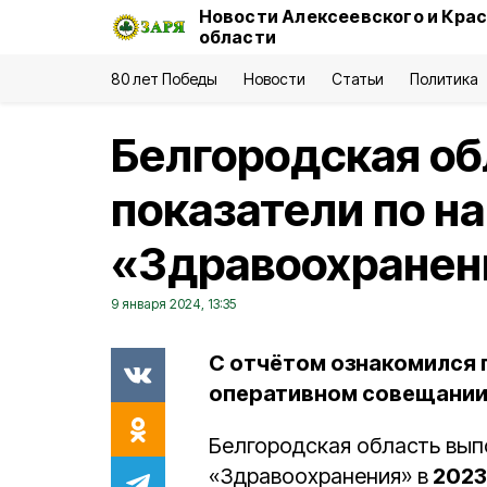
Новости Алексеевского и Кра
области
80 лет Победы
Новости
Статьи
Политика
Белгородская об
показатели по н
«Здравоохранени
9 января 2024, 13:35
С отчётом ознакомился 
оперативном совещании
Белгородская область вып
«Здравоохранения» в
2023