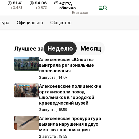
81.41
94.06
+
21
°С,
+0.48
$
+0.87
€
облачно
Белгород
ьтура
Официально
Общество
Неделю
Месяц
Лучшее за
Алексеевская «Юность»
выиграла региональные
соревнования
3 августа , 14:07
Алексеевские полицейские
организовали поход
школьников в городской
краеведческий музей
3 августа , 18:59
Алексеевская прокуратура
выявила нарушения в двух
местных организациях
2 августа , 18:55