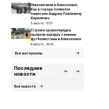
Увековечили в Алексеевке.
Как в городе появился
памятник Андрею Павловичу
Кириленко
6 августа , 12:57
Стражи правопорядка
провели зарядку с юными
футболистами в Алексеевке
6 августа , 18:40
Все материалы
Последние
новости
Все новости