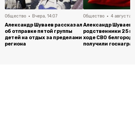
Общество
Вчера, 14:07
Общество
4 августа ,
Александр Шуваев рассказал
Александр Шуваев:
об отправке пятой группы
родственники 25 п
детей на отдых за пределами
ходе СВО белгород
региона
получили госнагра