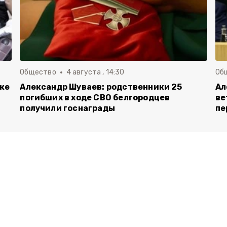
Общество
4 августа , 14:30
Об
вке
Александр Шуваев: родственники 25
Ал
погибших в ходе СВО белгородцев
ве
получили госнаграды
пе