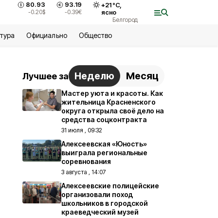
80.93
93.19
+
21
°С,
-0.20
$
-0.39
€
ясно
Белгород
ьтура
Официально
Общество
Неделю
Месяц
Лучшее за
Мастер уюта и красоты. Как
жительница Красненского
округа открыла своё дело на
средства соцконтракта
31 июля , 09:32
Алексеевская «Юность»
выиграла региональные
соревнования
3 августа , 14:07
Алексеевские полицейские
организовали поход
школьников в городской
краеведческий музей