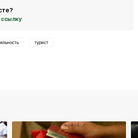
сте?
ссылку
ельность
турист