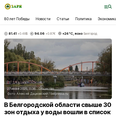
80 лет Победы
Новости
Статьи
Политика
Экономик
81.41
94.06
+
24
°С,
ясно
+0.48
$
+0.87
€
Белгород
27 июня 2025, 11:36
Общество
Фото:
Алексей Дацковский
/
belpressa.ru
В Белгородской области свыше 30
зон отдыха у воды вошли в список