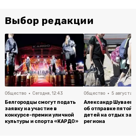
Выбор редакции
Общество
Сегодня, 12:43
Общество
5 августа , 
Белгородцы смогут подать
Александр Шуваев 
заявку на участие в
об отправке пятой 
конкурсе-премии уличной
детей на отдых за 
культуры и спорта «КАРДО»
региона