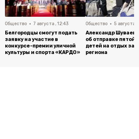
Общество
7 августа , 12:43
Общество
5 августа , 
Белгородцы смогут подать
Александр Шуваев 
заявку на участие в
об отправке пятой 
конкурсе-премии уличной
детей на отдых за 
культуры и спорта «КАРДО»
региона