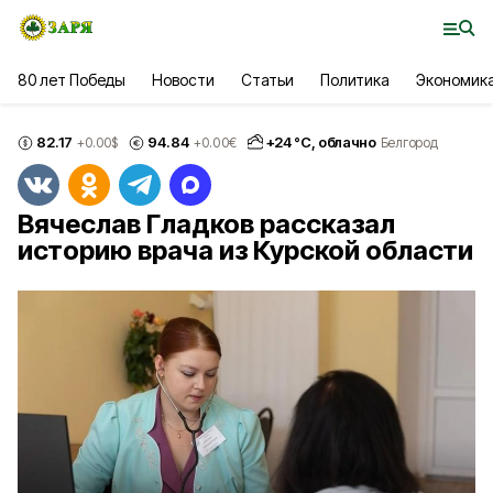
80 лет Победы
Новости
Статьи
Политика
Экономик
82.17
94.84
+
24
°С,
облачно
+0.00
$
+0.00
€
Белгород
Вячеслав Гладков рассказал
историю врача из Курской области