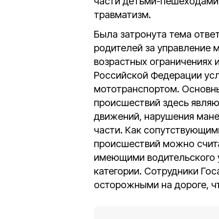
части детьми-пешеходами
травматизм.
Была затронута тема отве
родителей за управление 
возрастных ограничениях 
Российской Федерации усл
мототранспортом. Основн
происшествий здесь явля
движений, нарушения мане
части. Как сопутствующи
происшествий можно счита
имеющими водительского 
категории. Сотрудники Го
осторожными на дороге, чт