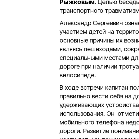
Рыжковым
. Целью бесед
транспортного травматизм
Александр Сергеевич озна
участием детей на террит
основные причины их возн
являясь пешеходами, сокр
специальными местами для
дороге при наличии тротуа
велосипеде.
В ходе встречи капитан по
правильно вести себя на д
удерживающих устройствах
использования. Он отмети
мобильного телефона недо
дороги. Развитие пониман