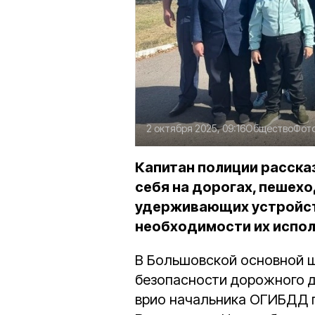
2 октября 2025, 09:16
Общество
Фот
Капитан полиции рассказ
себя на дорогах, пешехо
удерживающих устройст
необходимости их испол
В Большовской основной ш
безопасности дорожного д
врио начальника ОГИБДД 