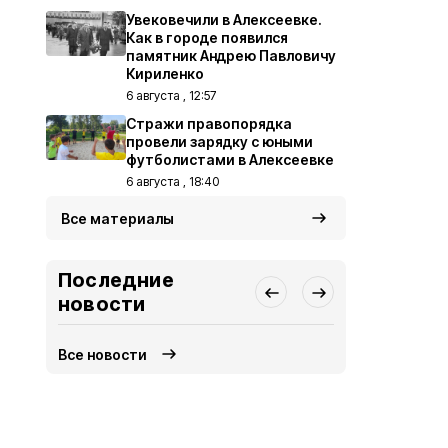
Увековечили в Алексеевке.
Как в городе появился
памятник Андрею Павловичу
Кириленко
6 августа , 12:57
Стражи правопорядка
провели зарядку с юными
футболистами в Алексеевке
6 августа , 18:40
Все материалы
Последние
новости
Все новости