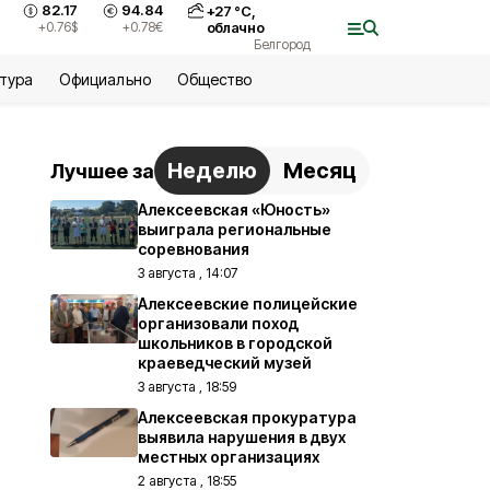
82.17
94.84
+
27
°С,
+0.76
$
+0.78
€
облачно
Белгород
ьтура
Официально
Общество
Неделю
Месяц
Лучшее за
Алексеевская «Юность»
выиграла региональные
соревнования
3 августа , 14:07
Алексеевские полицейские
организовали поход
школьников в городской
краеведческий музей
3 августа , 18:59
Алексеевская прокуратура
выявила нарушения в двух
местных организациях
2 августа , 18:55