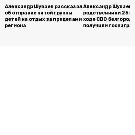
Александр Шуваев рассказал
Александр Шуваев:
об отправке пятой группы
родственники 25 п
детей на отдых за пределами
ходе СВО белгород
региона
получили госнагра