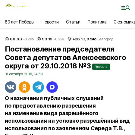
80 лет Победы
Новости
Статьи
Политика
Экономик
80.93
93.19
+
26
°С,
ясно
-0.20
$
-0.39
€
Белгород
Постановление председателя
Совета депутатов Алексеевского
округа от 29.10.2018 №3
Новость
31 октября 2018, 14:59
О назначении публичных слушаний
по предоставлению разрешения
на изменение вида разрешённого
использования на условно разрешённый вид
использования по заявлениям Середа Т.В.,