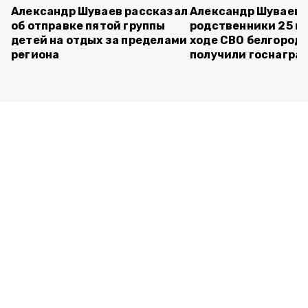
Александр Шуваев рассказал
Александр Шуваев:
об отправке пятой группы
родственники 25 п
детей на отдых за пределами
ходе СВО белгород
региона
получили госнагра