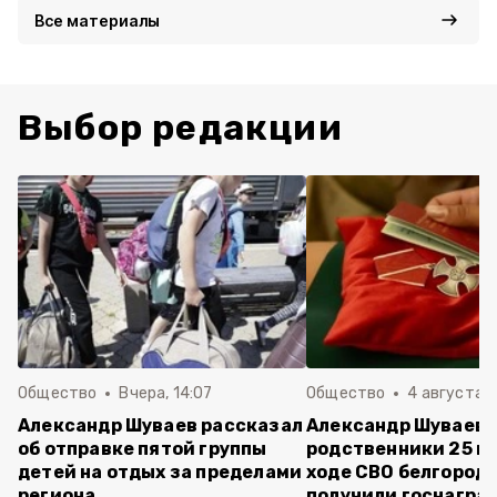
Все материалы
Выбор редакции
Общество
Вчера, 14:07
Общество
4 августа ,
Александр Шуваев рассказал
Александр Шуваев:
об отправке пятой группы
родственники 25 п
детей на отдых за пределами
ходе СВО белгород
региона
получили госнагра