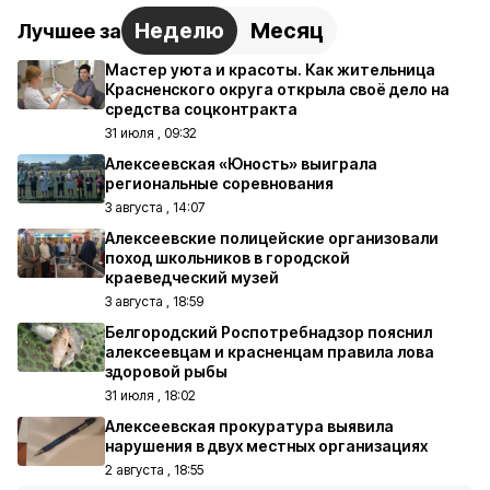
Неделю
Месяц
Лучшее за
Мастер уюта и красоты. Как жительница
Красненского округа открыла своё дело на
средства соцконтракта
31 июля , 09:32
Алексеевская «Юность» выиграла
региональные соревнования
3 августа , 14:07
Алексеевские полицейские организовали
поход школьников в городской
краеведческий музей
3 августа , 18:59
Белгородский Роспотребнадзор пояснил
алексеевцам и красненцам правила лова
здоровой рыбы
31 июля , 18:02
Алексеевская прокуратура выявила
нарушения в двух местных организациях
2 августа , 18:55