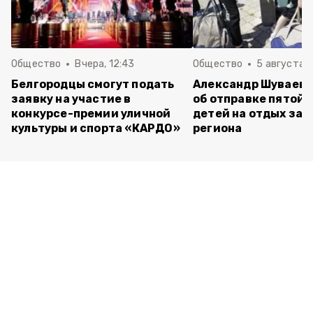
Общество
Вчера, 12:43
Общество
5 августа , 
Белгородцы смогут подать
Александр Шуваев 
заявку на участие в
об отправке пятой 
конкурсе-премии уличной
детей на отдых за 
культуры и спорта «КАРДО»
региона