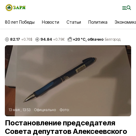
80 лет Победы
Новости
Статьи
Политика
Экономик
82.17
94.84
+
20
°С,
облачно
+0.76
$
+0.78
€
Белгород
13 мая , 13:53
Официально
Фото:
Постановление председателя
Совета депутатов Алексеевского