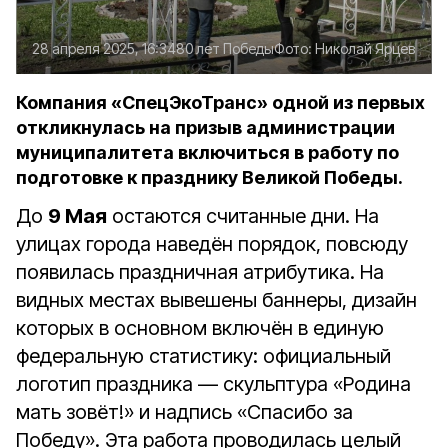
28 апреля 2025, 16:34
80 лет Победы
Фото:
Николай Ярцев
Компания «СпецЭкоТранс» одной из первых
откликнулась на призыв администрации
муниципалитета включиться в работу по
подготовке к празднику Великой Победы.
До
9 Мая
остаются считанные дни. На
улицах города наведён порядок, повсюду
появилась праздничная атрибутика. На
видных местах вывешены баннеры, дизайн
которых в основном включён в единую
федеральную статистику: официальный
логотип праздника — скульптура «Родина
мать зовёт!» и надпись «Спасибо за
Победу». Эта работа проводилась целый