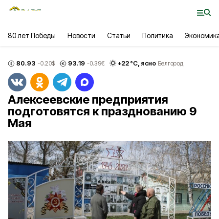
80 лет Победы
Новости
Статьи
Политика
Экономик
80.93
93.19
+
22
°С,
ясно
-0.20
$
-0.39
€
Белгород
Алексеевские предприятия
подготовятся к празднованию 9
Мая