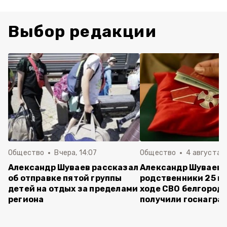
Выбор редакции
Общество
Вчера, 14:07
Общество
4 августа ,
Александр Шуваев рассказал
Александр Шуваев:
об отправке пятой группы
родственники 25 п
детей на отдых за пределами
ходе СВО белгород
региона
получили госнагра